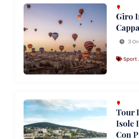
Giro 
Cappa
3 Or
Sport 
Tour D
Isole 
Con P