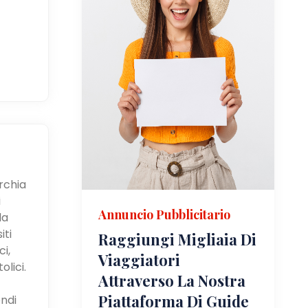
urchia
i
Annuncio Pubblicitario
la
iti
Raggiungi Migliaia Di
i,
Viaggiatori
olici.
Attraverso La Nostra
Piattaforma Di Guide
ndi