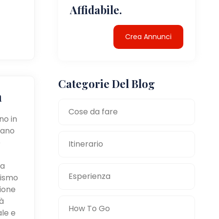
Affidabile.
Crea Annunci
Categorie Del Blog
a
Cose da fare
no in
tano
e
Itinerario
la
Esperienza
mismo
zione
à
How To Go
ale e