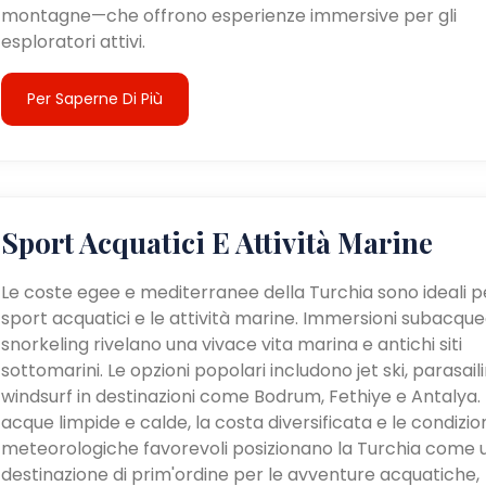
montagne—che offrono esperienze immersive per gli
esploratori attivi.
Per Saperne Di Più
Sport Acquatici E Attività Marine
Le coste egee e mediterranee della Turchia sono ideali pe
sport acquatici e le attività marine. Immersioni subacque
snorkeling rivelano una vivace vita marina e antichi siti
sottomarini. Le opzioni popolari includono jet ski, parasail
windsurf in destinazioni come Bodrum, Fethiye e Antalya. 
acque limpide e calde, la costa diversificata e le condizio
meteorologiche favorevoli posizionano la Turchia come 
destinazione di prim'ordine per le avventure acquatiche,