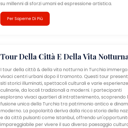
su millenni di sforzi umani ed espressione artistica.
Per Saperne Di Più
Tour Della Città E Della Vita Notturn
I tour della città & della vita notturna in Turchia immergo
vivaci centri urbani dopo il tramonto. Questi tour presen
siti storici illuminati, spettacoli culturali e varie esperienz
culinarie, da locali tradizionali a moderni. I partecipanti
esplorano vivaci quartieri di intrattenimento, scoprendo 
fusione unica della Turchia tra patrimonio antico e dina
moderno. La popolarità deriva dalla ricca storia della na
e da città pulsanti come Istanbul, offrendo un'opportunit
impareggiabile per vivere il suo diverso paesaggio cultur