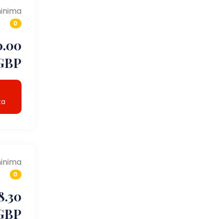
inima
0
0.00
GBP
ta
inima
0
8.30
GBP