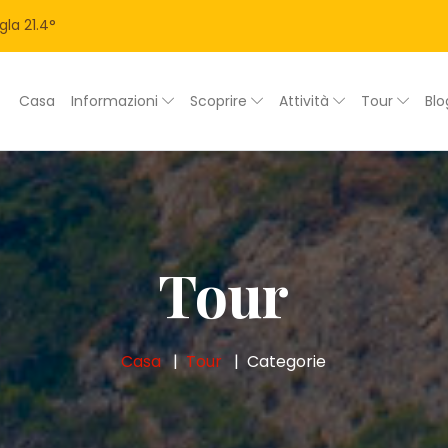
gla
21.4
°
Casa
Informazioni
Scoprire
Attività
Tour
Bl
Tour
Casa
Tour
Categorie