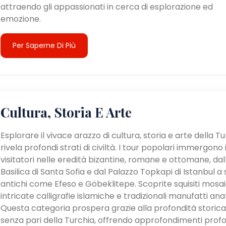
attraendo gli appassionati in cerca di esplorazione ed
emozione.
Per Saperne Di Più
Cultura, Storia E Arte
Esplorare il vivace arazzo di cultura, storia e arte della T
rivela profondi strati di civiltà. I tour popolari immergono 
visitatori nelle eredità bizantine, romane e ottomane, dal
Basilica di Santa Sofia e dal Palazzo Topkapi di Istanbul a s
antichi come Efeso e Göbeklitepe. Scoprite squisiti mosaic
intricate calligrafie islamiche e tradizionali manufatti anat
Questa categoria prospera grazie alla profondità storica
senza pari della Turchia, offrendo approfondimenti profo