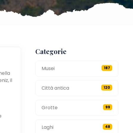
Categorie
Musei
187
nella
iz, il
Città antica
120
Grotte
99
e
Laghi
48