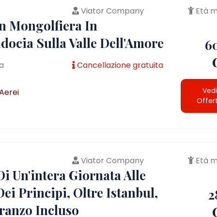
Viator Company
Età m
In Mongolfiera In
docia Sulla Valle Dell'Amore
6
a
Cancellazione gratuita
Vedi
Aerei
Offer
Viator Company
Età m
i Un'intera Giornata Alle
Dei Principi, Oltre Istanbul,
2
ranzo Incluso