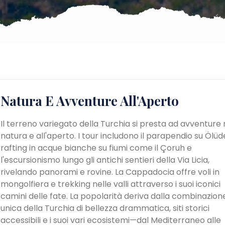
Natura E Avventure All'Aperto
Il terreno variegato della Turchia si presta ad avventure 
natura e all'aperto. I tour includono il parapendio su Ölüden
rafting in acque bianche su fiumi come il Çoruh e
l'escursionismo lungo gli antichi sentieri della Via Licia,
rivelando panorami e rovine. La Cappadocia offre voli in
mongolfiera e trekking nelle valli attraverso i suoi iconici
camini delle fate. La popolarità deriva dalla combinazion
unica della Turchia di bellezza drammatica, siti storici
accessibili e i suoi vari ecosistemi—dal Mediterraneo alle