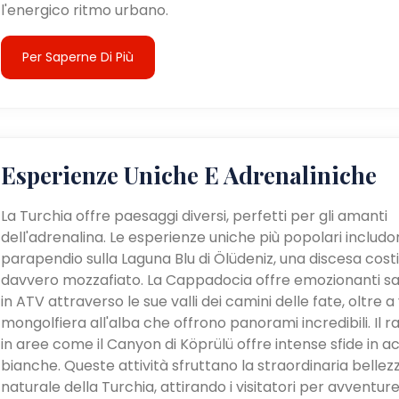
l'energico ritmo urbano.
Per Saperne Di Più
Esperienze Uniche E Adrenaliniche
La Turchia offre paesaggi diversi, perfetti per gli amanti
dell'adrenalina. Le esperienze uniche più popolari includon
parapendio sulla Laguna Blu di Ölüdeniz, una discesa cost
davvero mozzafiato. La Cappadocia offre emozionanti sa
in ATV attraverso le sue valli dei camini delle fate, oltre a v
mongolfiera all'alba che offrono panorami incredibili. Il ra
in aree come il Canyon di Köprülü offre intense sfide in a
bianche. Queste attività sfruttano la straordinaria bellez
naturale della Turchia, attirando i visitatori per avventur