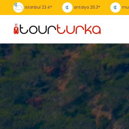
istanbul
23.4
°
antalya
26.3
°
mu