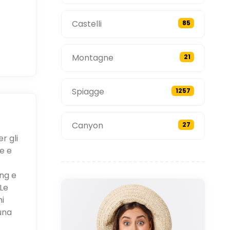
Castelli
85
Montagne
21
Spiagge
1257
Canyon
27
r gli
e e
ing e
Le
ni
una