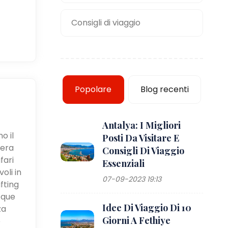
Consigli di viaggio
Popolare
Blog recenti
Antalya: I Migliori
o il
Posti Da Visitare E
iera
Consigli Di Viaggio
fari
Essenziali
oli in
07-09-2023 19:13
fting
cque
Idee Di Viaggio Di 10
za
Giorni A Fethiye
e