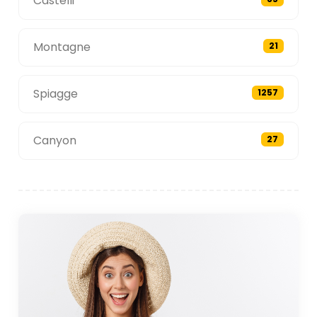
Castelli
Montagne
21
Spiagge
1257
Canyon
27