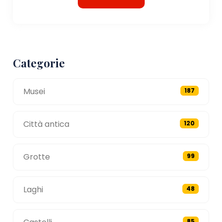
Categorie
Musei
187
Città antica
120
Grotte
99
Laghi
48
85