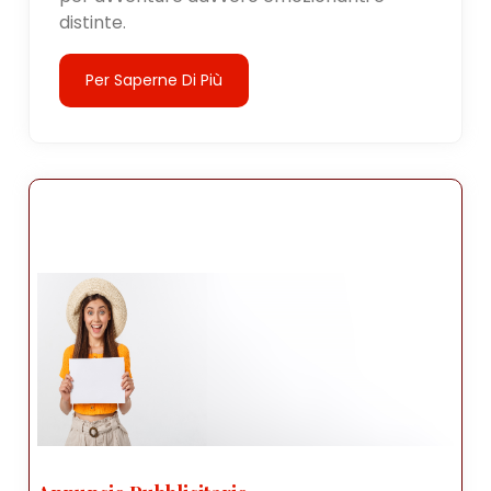
distinte.
Per Saperne Di Più