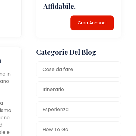
Affidabile.
Crea Annunci
Categorie Del Blog
a
Cose da fare
no in
tano
e
Itinerario
la
Esperienza
mismo
zione
à
How To Go
ale e