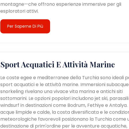
montagne—che offrono esperienze immersive per gli
esploratori attivi.
Per Saperne Di Più
Sport Acquatici E Attività Marine
Le coste egee e mediterranee della Turchia sono ideali pe
sport acquatici e le attività marine. Immersioni subacque
snorkeling rivelano una vivace vita marina e antichi siti
sottomarini. Le opzioni popolari includono jet ski, parasail
windsurf in destinazioni come Bodrum, Fethiye e Antalya. 
acque limpide e calde, la costa diversificata e le condizio
meteorologiche favorevoli posizionano la Turchia come 
destinazione di prim'ordine per le avventure acquatiche,