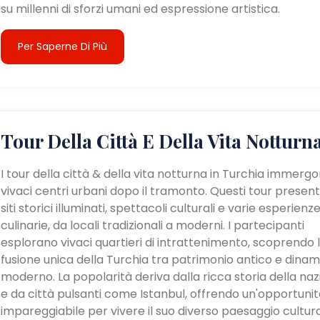
su millenni di sforzi umani ed espressione artistica.
Per Saperne Di Più
Tour Della Città E Della Vita Notturn
I tour della città & della vita notturna in Turchia immergo
vivaci centri urbani dopo il tramonto. Questi tour presen
siti storici illuminati, spettacoli culturali e varie esperienz
culinarie, da locali tradizionali a moderni. I partecipanti
esplorano vivaci quartieri di intrattenimento, scoprendo 
fusione unica della Turchia tra patrimonio antico e dina
moderno. La popolarità deriva dalla ricca storia della na
e da città pulsanti come Istanbul, offrendo un'opportunit
impareggiabile per vivere il suo diverso paesaggio cultur