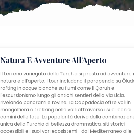
Natura E Avventure All'Aperto
Il terreno variegato della Turchia si presta ad avventure 
natura e all'aperto. I tour includono il parapendio su Ölüden
rafting in acque bianche su fiumi come il Çoruh e
l'escursionismo lungo gli antichi sentieri della Via Licia,
rivelando panorami e rovine. La Cappadocia offre voli in
mongolfiera e trekking nelle valli attraverso i suoi iconici
camini delle fate. La popolarità deriva dalla combinazion
unica della Turchia di bellezza drammatica, siti storici
accessibili e i suoi vari ecosistemi—dal Mediterraneo alle