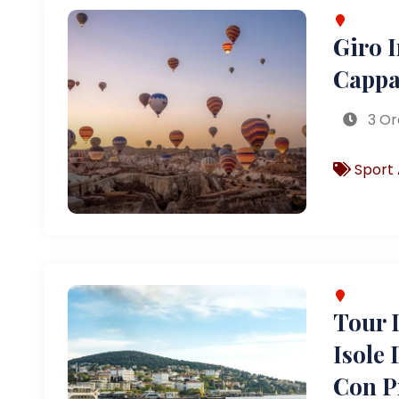
Giro 
Cappa
3 Or
Sport 
Tour D
Isole 
Con P