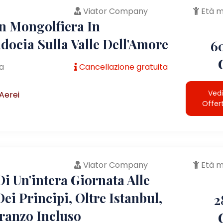
Viator Company
Età m
In Mongolfiera In
docia Sulla Valle Dell'Amore
6
a
Cancellazione gratuita
Vedi
Aerei
Offer
Viator Company
Età m
i Un'intera Giornata Alle
Dei Principi, Oltre Istanbul,
2
ranzo Incluso