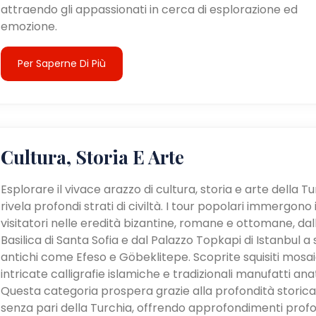
attraendo gli appassionati in cerca di esplorazione ed
emozione.
Per Saperne Di Più
Cultura, Storia E Arte
Esplorare il vivace arazzo di cultura, storia e arte della T
rivela profondi strati di civiltà. I tour popolari immergono 
visitatori nelle eredità bizantine, romane e ottomane, dal
Basilica di Santa Sofia e dal Palazzo Topkapi di Istanbul a s
antichi come Efeso e Göbeklitepe. Scoprite squisiti mosaic
intricate calligrafie islamiche e tradizionali manufatti anat
Questa categoria prospera grazie alla profondità storica
senza pari della Turchia, offrendo approfondimenti profo