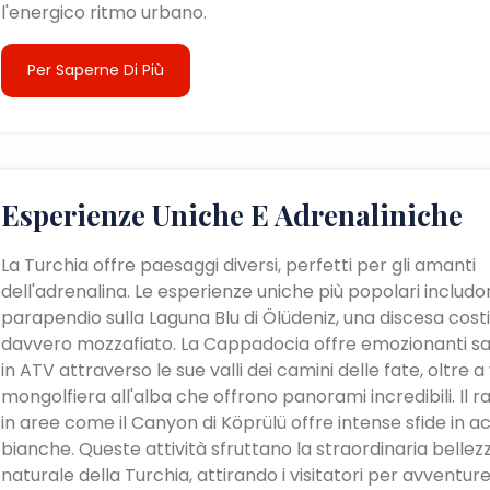
l'energico ritmo urbano.
Per Saperne Di Più
Esperienze Uniche E Adrenaliniche
La Turchia offre paesaggi diversi, perfetti per gli amanti
dell'adrenalina. Le esperienze uniche più popolari includon
parapendio sulla Laguna Blu di Ölüdeniz, una discesa cost
davvero mozzafiato. La Cappadocia offre emozionanti sa
in ATV attraverso le sue valli dei camini delle fate, oltre a v
mongolfiera all'alba che offrono panorami incredibili. Il ra
in aree come il Canyon di Köprülü offre intense sfide in a
bianche. Queste attività sfruttano la straordinaria bellez
naturale della Turchia, attirando i visitatori per avventur