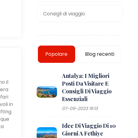
Consigli di viaggio
Popolare
Blog recenti
Antalya: I Migliori
o il
Posti Da Visitare E
iera
Consigli Di Viaggio
fari
Essenziali
oli in
07-09-2023 19:13
fting
cque
Idee Di Viaggio Di 10
za
Giorni A Fethiye
e