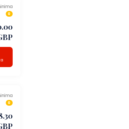
inima
0
0.00
GBP
ta
inima
0
8.30
GBP