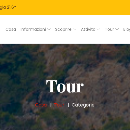
gla
21.6
°
Casa
Informazioni
Scoprire
Attività
Tour
Bl
Tour
Casa
Tour
Categorie