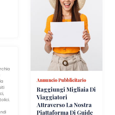
urchia
i
Annuncio Pubblicitario
la
iti
Raggiungi Migliaia Di
i,
Viaggiatori
olici.
Attraverso La Nostra
Piattaforma Di Guide
ndi