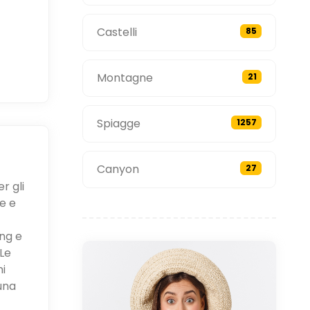
Castelli
85
Montagne
21
Spiagge
1257
Canyon
27
r gli
e e
ing e
Le
ni
una