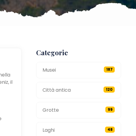
Categorie
Musei
187
nella
iz, il
Città antica
120
Grotte
99
e
Laghi
48