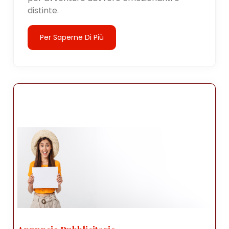
distinte.
Per Saperne Di Più