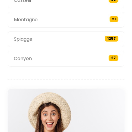
Castelli
Montagne
21
Spiagge
1257
Canyon
27