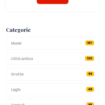
Categorie
Musei
187
Città antica
120
Grotte
99
Laghi
48
85