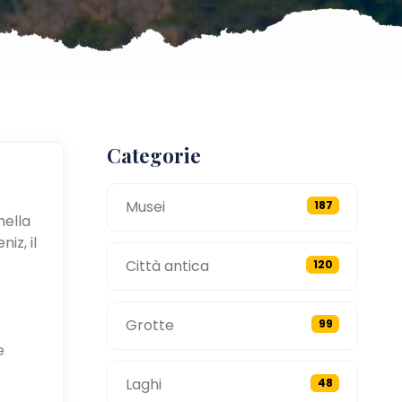
Categorie
Musei
187
nella
iz, il
Città antica
120
Grotte
99
e
Laghi
48