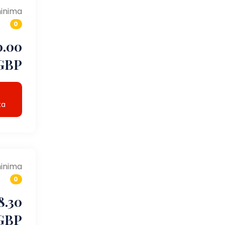
inima
0
0.00
GBP
ta
inima
0
8.30
GBP