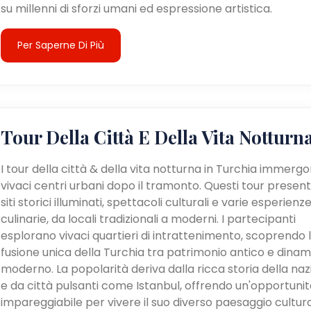
su millenni di sforzi umani ed espressione artistica.
Per Saperne Di Più
Tour Della Città E Della Vita Notturn
I tour della città & della vita notturna in Turchia immergo
vivaci centri urbani dopo il tramonto. Questi tour presen
siti storici illuminati, spettacoli culturali e varie esperienz
culinarie, da locali tradizionali a moderni. I partecipanti
esplorano vivaci quartieri di intrattenimento, scoprendo 
fusione unica della Turchia tra patrimonio antico e dina
moderno. La popolarità deriva dalla ricca storia della na
e da città pulsanti come Istanbul, offrendo un'opportunit
impareggiabile per vivere il suo diverso paesaggio cultur