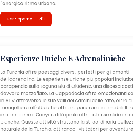
l'energico ritmo urbano.
Per Saperne Di Più
Esperienze Uniche E Adrenaliniche
La Turchia offre paesaggi diversi, perfetti per gli amanti
dell'adrenalina. Le esperienze uniche più popolari includon
parapendio sulla Laguna Blu di Ölüdeniz, una discesa cost
davvero mozzafiato. La Cappadocia offre emozionanti sa
in ATV attraverso le sue valli dei camini delle fate, oltre a v
mongolfiera all'alba che offrono panorami incredibili. Il ra
in aree come il Canyon di Köprülü offre intense sfide in a
bianche. Queste attività sfruttano la straordinaria bellez
naturale della Turchia, attirando i visitatori per avventur