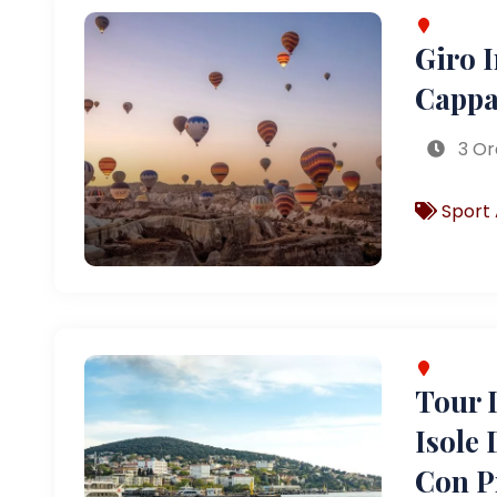
Giro 
Cappa
3 Or
Sport 
Tour D
Isole 
Con P