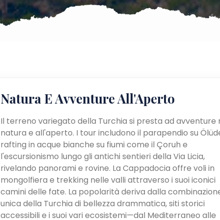
Natura E Avventure All'Aperto
Il terreno variegato della Turchia si presta ad avventure 
natura e all'aperto. I tour includono il parapendio su Ölüden
rafting in acque bianche su fiumi come il Çoruh e
l'escursionismo lungo gli antichi sentieri della Via Licia,
rivelando panorami e rovine. La Cappadocia offre voli in
mongolfiera e trekking nelle valli attraverso i suoi iconici
camini delle fate. La popolarità deriva dalla combinazion
unica della Turchia di bellezza drammatica, siti storici
accessibili e i suoi vari ecosistemi—dal Mediterraneo alle