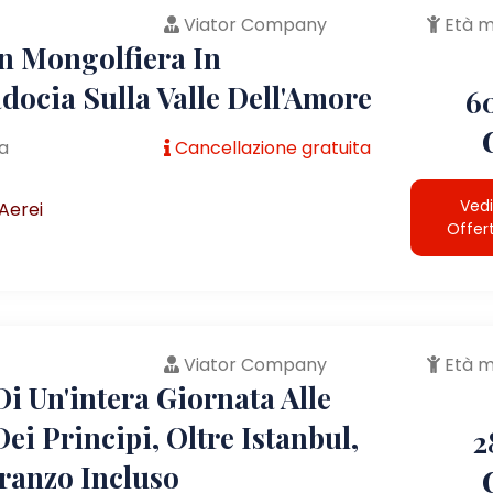
Viator Company
Età m
In Mongolfiera In
docia Sulla Valle Dell'Amore
6
a
Cancellazione gratuita
Vedi
Aerei
Offer
Viator Company
Età m
i Un'intera Giornata Alle
Dei Principi, Oltre Istanbul,
2
ranzo Incluso