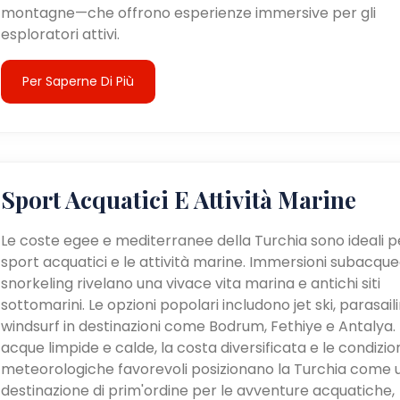
montagne—che offrono esperienze immersive per gli
esploratori attivi.
Per Saperne Di Più
Sport Acquatici E Attività Marine
Le coste egee e mediterranee della Turchia sono ideali pe
sport acquatici e le attività marine. Immersioni subacque
snorkeling rivelano una vivace vita marina e antichi siti
sottomarini. Le opzioni popolari includono jet ski, parasail
windsurf in destinazioni come Bodrum, Fethiye e Antalya. 
acque limpide e calde, la costa diversificata e le condizio
meteorologiche favorevoli posizionano la Turchia come 
destinazione di prim'ordine per le avventure acquatiche,