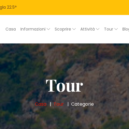
gla
22.5
°
Casa
Informazioni
Scoprire
Attività
Tour
Bl
Tour
Casa
Tour
Categorie