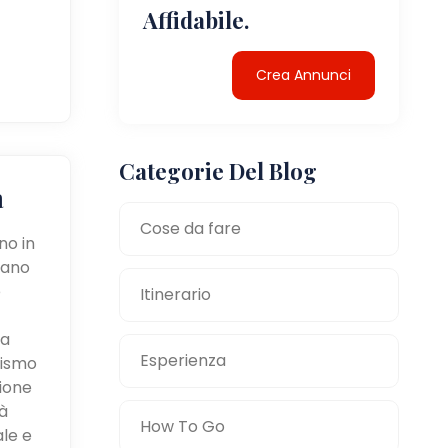
Affidabile.
Crea Annunci
Categorie Del Blog
a
Cose da fare
no in
tano
e
Itinerario
la
Esperienza
mismo
zione
à
How To Go
ale e