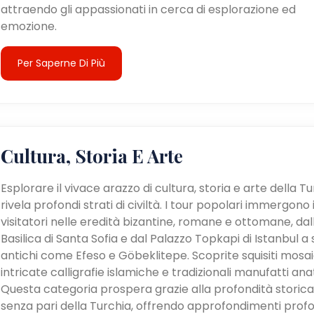
attraendo gli appassionati in cerca di esplorazione ed
emozione.
Per Saperne Di Più
Cultura, Storia E Arte
Esplorare il vivace arazzo di cultura, storia e arte della T
rivela profondi strati di civiltà. I tour popolari immergono 
visitatori nelle eredità bizantine, romane e ottomane, dal
Basilica di Santa Sofia e dal Palazzo Topkapi di Istanbul a s
antichi come Efeso e Göbeklitepe. Scoprite squisiti mosaic
intricate calligrafie islamiche e tradizionali manufatti anat
Questa categoria prospera grazie alla profondità storica
senza pari della Turchia, offrendo approfondimenti profo