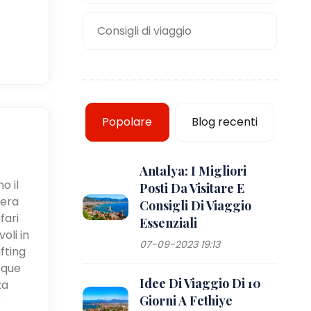
Consigli di viaggio
Popolare
Blog recenti
Antalya: I Migliori
o il
Posti Da Visitare E
iera
Consigli Di Viaggio
fari
Essenziali
oli in
07-09-2023 19:13
fting
cque
Idee Di Viaggio Di 10
za
Giorni A Fethiye
e