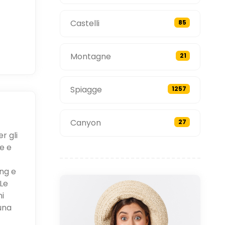
Castelli
85
Montagne
21
Spiagge
1257
Canyon
27
r gli
e e
ing e
Le
ni
una