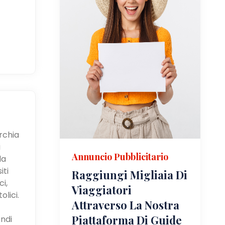
urchia
i
Annuncio Pubblicitario
la
iti
Raggiungi Migliaia Di
i,
Viaggiatori
olici.
Attraverso La Nostra
Piattaforma Di Guide
ndi