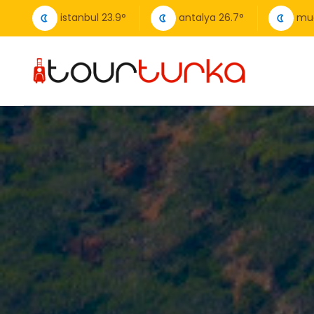
istanbul
23.9
°
antalya
26.7
°
mu