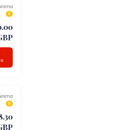
inima
0
0.00
GBP
ta
inima
0
8.30
GBP