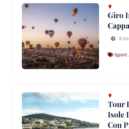
Giro 
Cappa
3 Or
Sport 
Tour D
Isole 
Con P