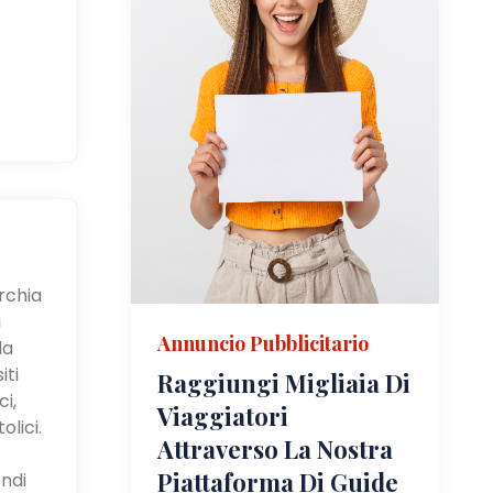
urchia
i
Annuncio Pubblicitario
la
iti
Raggiungi Migliaia Di
i,
Viaggiatori
olici.
Attraverso La Nostra
Piattaforma Di Guide
ndi