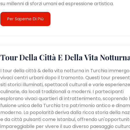
su millenni di sforzi umani ed espressione artistica.
Per Saperne Di Più
Tour Della Città E Della Vita Notturn
I tour della città & della vita notturna in Turchia immergo
vivaci centri urbani dopo il tramonto. Questi tour presen
siti storici illuminati, spettacoli culturali e varie esperienz
culinarie, da locali tradizionali a moderni. I partecipanti
esplorano vivaci quartieri di intrattenimento, scoprendo 
fusione unica della Turchia tra patrimonio antico e dina
moderno. La popolarità deriva dalla ricca storia della na
e da città pulsanti come Istanbul, offrendo un'opportunit
impareggiabile per vivere il suo diverso paesaggio cultur