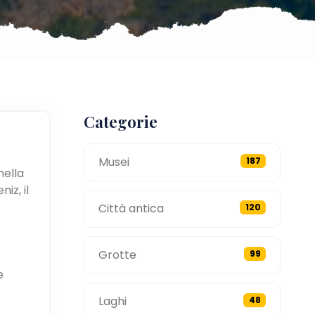
Categorie
Musei
187
nella
iz, il
Città antica
120
Grotte
99
e
Laghi
48