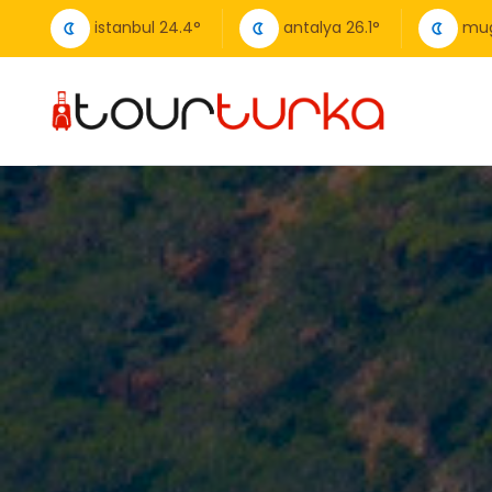
istanbul
24.4
°
antalya
26.1
°
mug