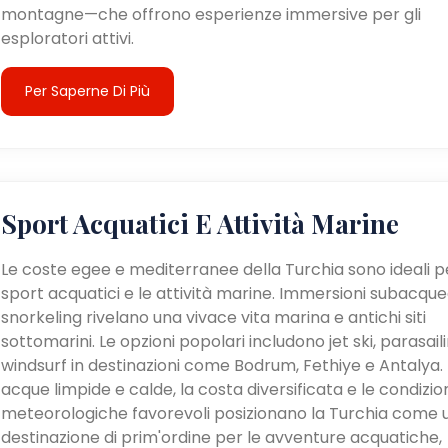
montagne—che offrono esperienze immersive per gli
esploratori attivi.
Per Saperne Di Più
Sport Acquatici E Attività Marine
Le coste egee e mediterranee della Turchia sono ideali pe
sport acquatici e le attività marine. Immersioni subacque
snorkeling rivelano una vivace vita marina e antichi siti
sottomarini. Le opzioni popolari includono jet ski, parasail
windsurf in destinazioni come Bodrum, Fethiye e Antalya. 
acque limpide e calde, la costa diversificata e le condizio
meteorologiche favorevoli posizionano la Turchia come 
destinazione di prim'ordine per le avventure acquatiche,