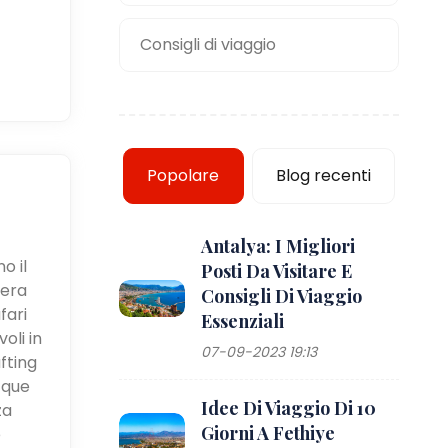
Consigli di viaggio
Popolare
Blog recenti
Antalya: I Migliori
o il
Posti Da Visitare E
iera
Consigli Di Viaggio
fari
Essenziali
oli in
07-09-2023 19:13
fting
cque
Idee Di Viaggio Di 10
za
Giorni A Fethiye
e