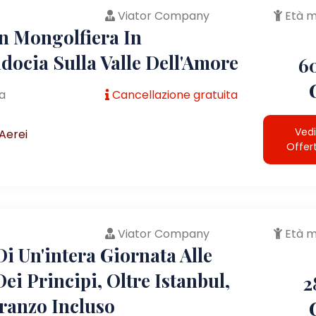
Viator Company
Età m
In Mongolfiera In
docia Sulla Valle Dell'Amore
6
a
Cancellazione gratuita
Vedi
Aerei
Offer
Viator Company
Età m
i Un'intera Giornata Alle
Dei Principi, Oltre Istanbul,
2
ranzo Incluso