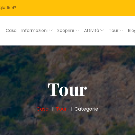
la
19.9
°
Casa
Informazioni
Scoprire
Attività
Tour
Bl
Tour
Casa
Tour
Categorie