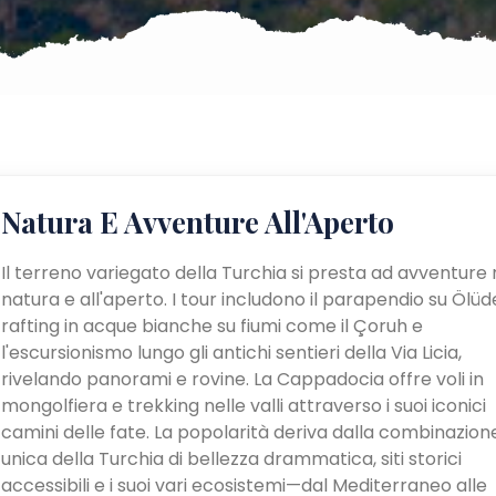
Natura E Avventure All'Aperto
Il terreno variegato della Turchia si presta ad avventure 
natura e all'aperto. I tour includono il parapendio su Ölüden
rafting in acque bianche su fiumi come il Çoruh e
l'escursionismo lungo gli antichi sentieri della Via Licia,
rivelando panorami e rovine. La Cappadocia offre voli in
mongolfiera e trekking nelle valli attraverso i suoi iconici
camini delle fate. La popolarità deriva dalla combinazion
unica della Turchia di bellezza drammatica, siti storici
accessibili e i suoi vari ecosistemi—dal Mediterraneo alle