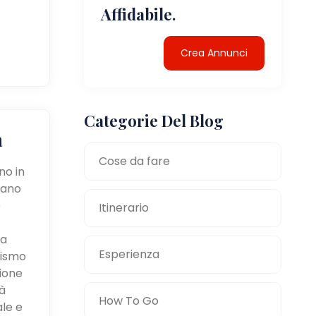
Affidabile.
Crea Annunci
Categorie Del Blog
a
Cose da fare
no in
tano
e
Itinerario
la
Esperienza
mismo
zione
à
How To Go
ale e