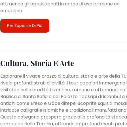
attraendo gli appassionati in cerca di esplorazione ed
emozione.
Per Saperne Di Più
Cultura, Storia E Arte
Esplorare il vivace arazzo di cultura, storia e arte della T
rivela profondi strati di civiltà. I tour popolari immergono 
visitatori nelle eredità bizantine, romane e ottomane, dal
Basilica di Santa Sofia e dal Palazzo Topkapi di Istanbul a s
antichi come Efeso e Göbeklitepe. Scoprite squisiti mosaic
intricate calligrafie islamiche e tradizionali manufatti anat
Questa categoria prospera grazie alla profondità storica
senza pari della Turchia, offrendo approfondimenti profo