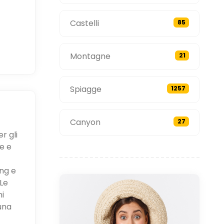
Castelli
85
Montagne
21
Spiagge
1257
Canyon
27
r gli
e e
ing e
Le
ni
una