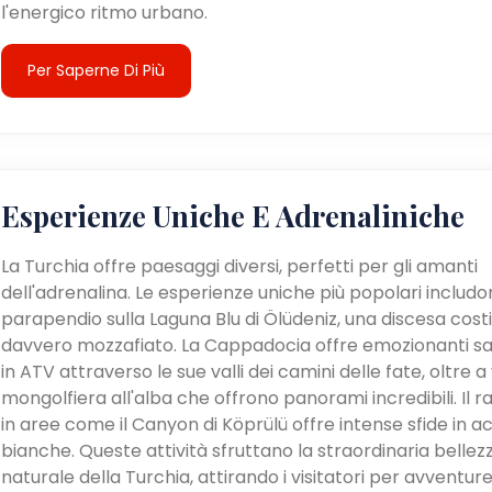
l'energico ritmo urbano.
Per Saperne Di Più
Esperienze Uniche E Adrenaliniche
La Turchia offre paesaggi diversi, perfetti per gli amanti
dell'adrenalina. Le esperienze uniche più popolari includon
parapendio sulla Laguna Blu di Ölüdeniz, una discesa cost
davvero mozzafiato. La Cappadocia offre emozionanti sa
in ATV attraverso le sue valli dei camini delle fate, oltre a v
mongolfiera all'alba che offrono panorami incredibili. Il ra
in aree come il Canyon di Köprülü offre intense sfide in a
bianche. Queste attività sfruttano la straordinaria bellez
naturale della Turchia, attirando i visitatori per avventur