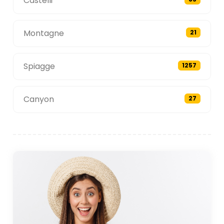
Castelli
Montagne
21
Spiagge
1257
Canyon
27