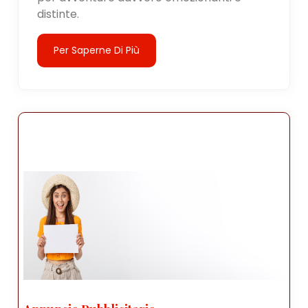
distinte.
Per Saperne Di Più