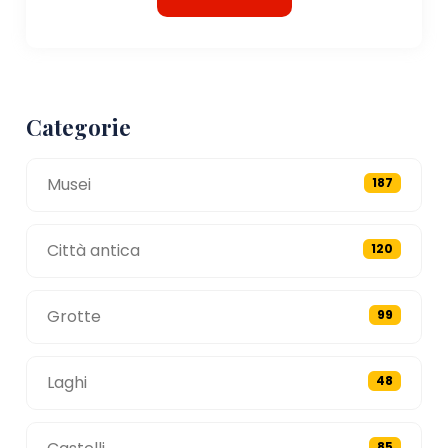
Categorie
Musei
187
Città antica
120
Grotte
99
Laghi
48
85