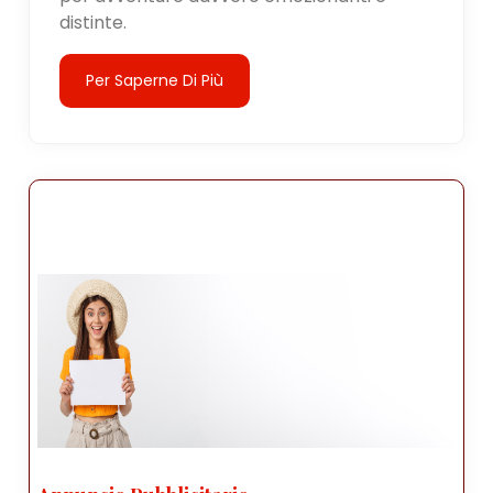
distinte.
Per Saperne Di Più