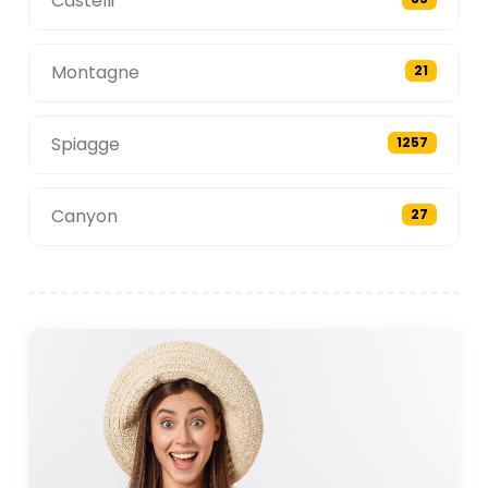
Castelli
Montagne
21
Spiagge
1257
Canyon
27