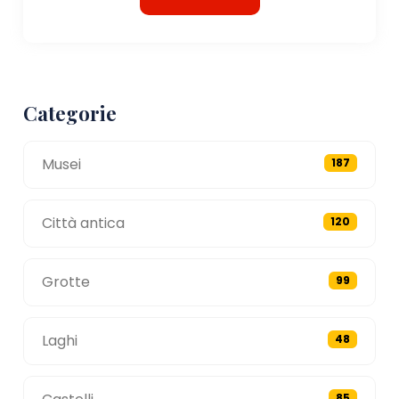
Categorie
Musei
187
Città antica
120
Grotte
99
Laghi
48
85