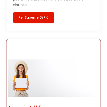
distinte.
Per Saperne Di Più