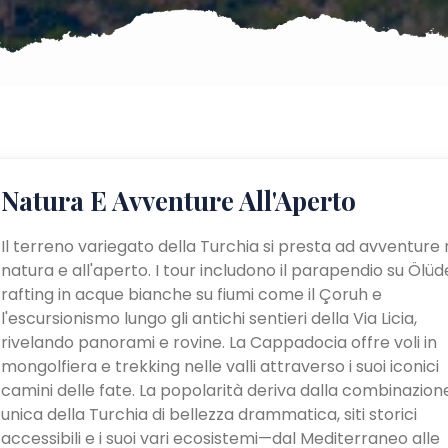
Natura E Avventure All'Aperto
Il terreno variegato della Turchia si presta ad avventure 
natura e all'aperto. I tour includono il parapendio su Ölüden
rafting in acque bianche su fiumi come il Çoruh e
l'escursionismo lungo gli antichi sentieri della Via Licia,
rivelando panorami e rovine. La Cappadocia offre voli in
mongolfiera e trekking nelle valli attraverso i suoi iconici
camini delle fate. La popolarità deriva dalla combinazion
unica della Turchia di bellezza drammatica, siti storici
accessibili e i suoi vari ecosistemi—dal Mediterraneo alle