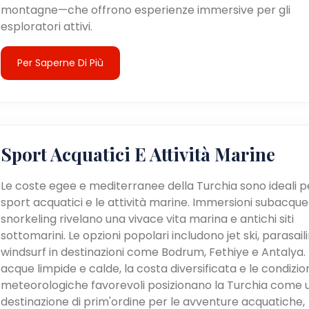
montagne—che offrono esperienze immersive per gli
esploratori attivi.
Per Saperne Di Più
Sport Acquatici E Attività Marine
Le coste egee e mediterranee della Turchia sono ideali pe
sport acquatici e le attività marine. Immersioni subacque
snorkeling rivelano una vivace vita marina e antichi siti
sottomarini. Le opzioni popolari includono jet ski, parasail
windsurf in destinazioni come Bodrum, Fethiye e Antalya. 
acque limpide e calde, la costa diversificata e le condizio
meteorologiche favorevoli posizionano la Turchia come 
destinazione di prim'ordine per le avventure acquatiche,