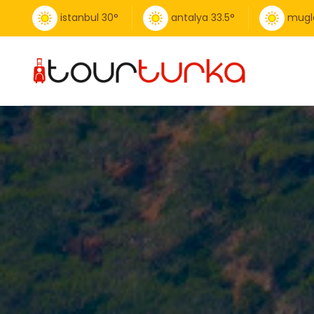
istanbul
30
°
antalya
33.5
°
mugl