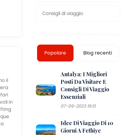
Consigli di viaggio
Popolare
Blog recenti
Antalya: I Migliori
o il
Posti Da Visitare E
iera
Consigli Di Viaggio
fari
Essenziali
oli in
07-09-2023 19:13
fting
cque
Idee Di Viaggio Di 10
za
Giorni A Fethiye
e