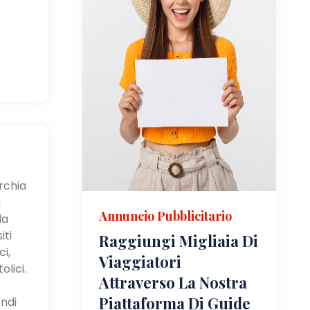
urchia
i
Annuncio Pubblicitario
la
iti
Raggiungi Migliaia Di
i,
Viaggiatori
olici.
Attraverso La Nostra
Piattaforma Di Guide
ndi