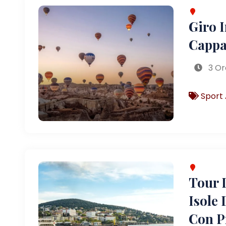
Giro 
Cappa
3 Or
Sport 
Tour D
Isole 
Con P