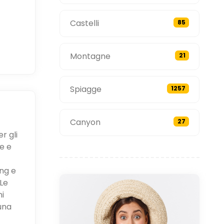
Castelli
85
Montagne
21
Spiagge
1257
Canyon
27
r gli
e e
ing e
Le
ni
una