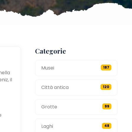
Categorie
Musei
187
nella
iz, il
Città antica
120
Grotte
99
e
Laghi
48