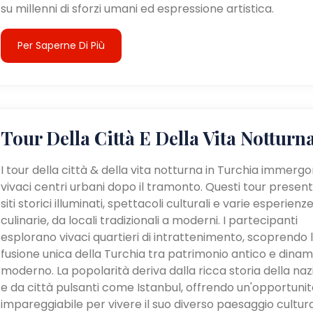
su millenni di sforzi umani ed espressione artistica.
Per Saperne Di Più
Tour Della Città E Della Vita Notturn
I tour della città & della vita notturna in Turchia immergo
vivaci centri urbani dopo il tramonto. Questi tour presen
siti storici illuminati, spettacoli culturali e varie esperienz
culinarie, da locali tradizionali a moderni. I partecipanti
esplorano vivaci quartieri di intrattenimento, scoprendo 
fusione unica della Turchia tra patrimonio antico e dina
moderno. La popolarità deriva dalla ricca storia della na
e da città pulsanti come Istanbul, offrendo un'opportunit
impareggiabile per vivere il suo diverso paesaggio cultur