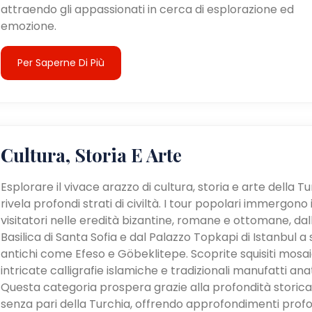
attraendo gli appassionati in cerca di esplorazione ed
emozione.
Per Saperne Di Più
Cultura, Storia E Arte
Esplorare il vivace arazzo di cultura, storia e arte della T
rivela profondi strati di civiltà. I tour popolari immergono 
visitatori nelle eredità bizantine, romane e ottomane, dal
Basilica di Santa Sofia e dal Palazzo Topkapi di Istanbul a s
antichi come Efeso e Göbeklitepe. Scoprite squisiti mosaic
intricate calligrafie islamiche e tradizionali manufatti anat
Questa categoria prospera grazie alla profondità storica
senza pari della Turchia, offrendo approfondimenti profo