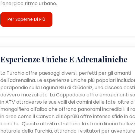
l'energico ritmo urbano.
Per Saperne Di Più
Esperienze Uniche E Adrenaliniche
La Turchia offre paesaggi diversi, perfetti per gli amanti
dell'adrenalina. Le esperienze uniche più popolari includon
parapendio sulla Laguna Blu di Ölüdeniz, una discesa cost
davvero mozzafiato. La Cappadocia offre emozionanti sa
in ATV attraverso le sue valli dei camini delle fate, oltre a v
mongolfiera all'alba che offrono panorami incredibili. Il ra
in aree come il Canyon di Köprülü offre intense sfide in a
bianche. Queste attività sfruttano la straordinaria bellez
naturale della Turchia, attirando i visitatori per avventur