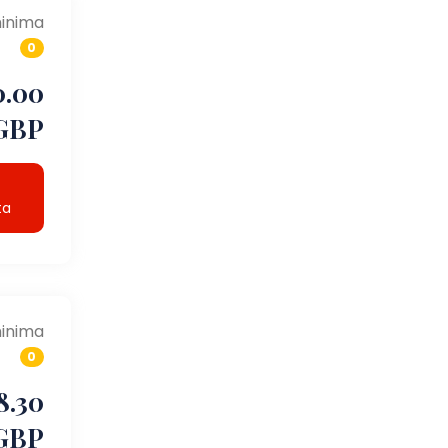
inima
0
0.00
GBP
ta
inima
0
8.30
GBP