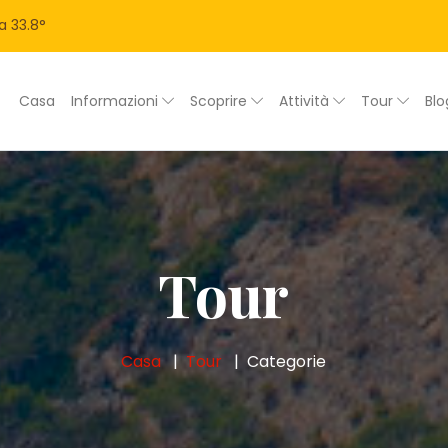
a
33.8
°
Casa
Informazioni
Scoprire
Attività
Tour
Bl
Tour
Casa
Tour
Categorie