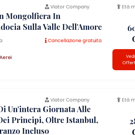
Viator Company
Età m
In Mongolfiera In
docia Sulla Valle Dell'Amore
6
a
Cancellazione gratuita
Vedi
Aerei
Offer
Viator Company
Età m
i Un'intera Giornata Alle
Dei Principi, Oltre Istanbul,
2
ranzo Incluso