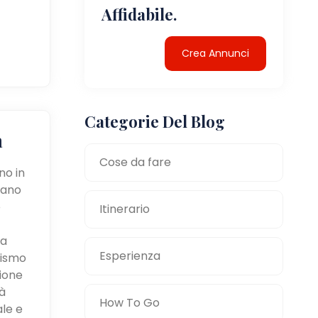
Affidabile.
Crea Annunci
Categorie Del Blog
a
Cose da fare
no in
tano
e
Itinerario
la
Esperienza
mismo
zione
à
How To Go
ale e