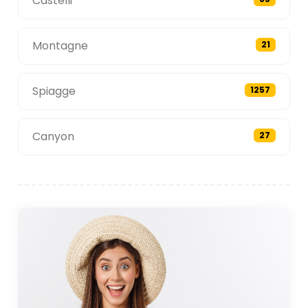
Castelli
Montagne
21
Spiagge
1257
Canyon
27