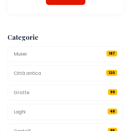
Categorie
Musei
187
Città antica
120
Grotte
99
Laghi
48
85