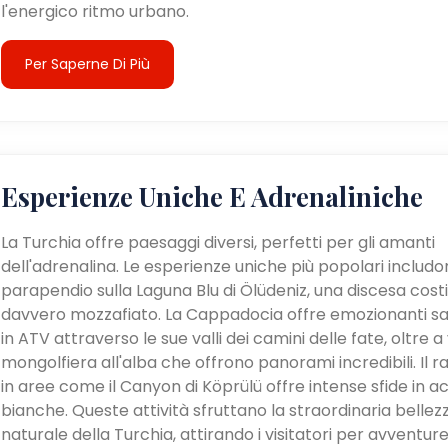
l'energico ritmo urbano.
Per Saperne Di Più
Esperienze Uniche E Adrenaliniche
La Turchia offre paesaggi diversi, perfetti per gli amanti
dell'adrenalina. Le esperienze uniche più popolari includon
parapendio sulla Laguna Blu di Ölüdeniz, una discesa cost
davvero mozzafiato. La Cappadocia offre emozionanti sa
in ATV attraverso le sue valli dei camini delle fate, oltre a v
mongolfiera all'alba che offrono panorami incredibili. Il ra
in aree come il Canyon di Köprülü offre intense sfide in a
bianche. Queste attività sfruttano la straordinaria bellez
naturale della Turchia, attirando i visitatori per avventur