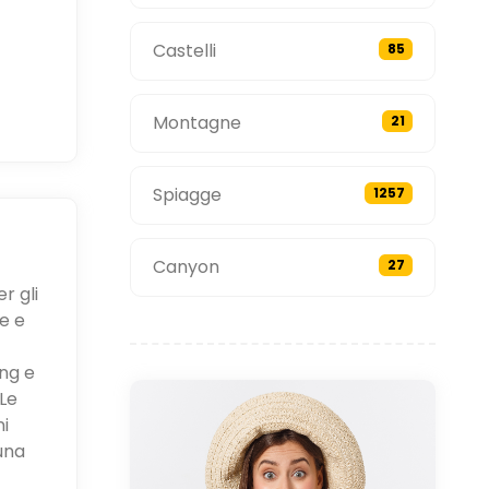
Castelli
85
Montagne
21
Spiagge
1257
Canyon
27
r gli
e e
ing e
Le
ni
una