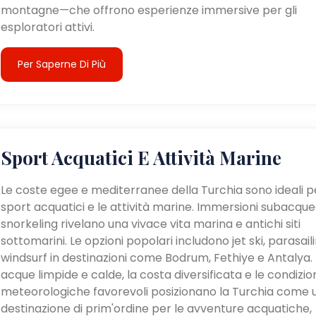
montagne—che offrono esperienze immersive per gli
esploratori attivi.
Per Saperne Di Più
Sport Acquatici E Attività Marine
Le coste egee e mediterranee della Turchia sono ideali pe
sport acquatici e le attività marine. Immersioni subacque
snorkeling rivelano una vivace vita marina e antichi siti
sottomarini. Le opzioni popolari includono jet ski, parasail
windsurf in destinazioni come Bodrum, Fethiye e Antalya. 
acque limpide e calde, la costa diversificata e le condizio
meteorologiche favorevoli posizionano la Turchia come 
destinazione di prim'ordine per le avventure acquatiche,