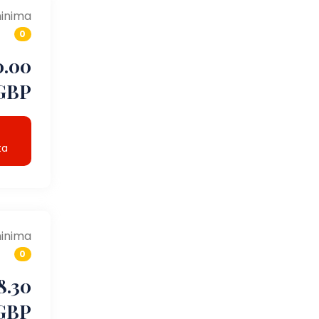
inima
0
0.00
GBP
ta
inima
0
8.30
GBP