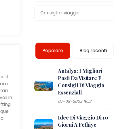
Consigli di viaggio
Popolare
Blog recenti
Antalya: I Migliori
o il
Posti Da Visitare E
iera
Consigli Di Viaggio
fari
Essenziali
oli in
07-09-2023 19:13
fting
cque
Idee Di Viaggio Di 10
za
Giorni A Fethiye
e