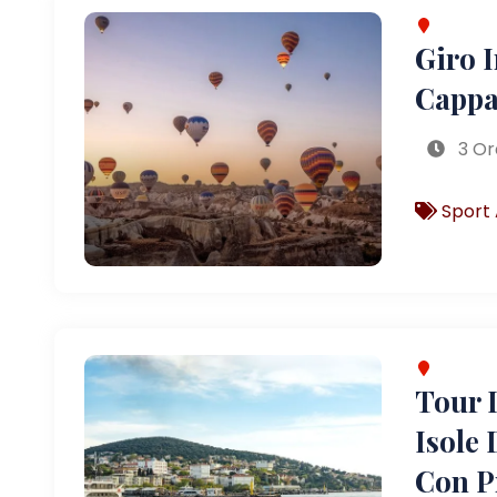
Giro 
Cappa
3 Or
Sport 
Tour D
Isole 
Con P