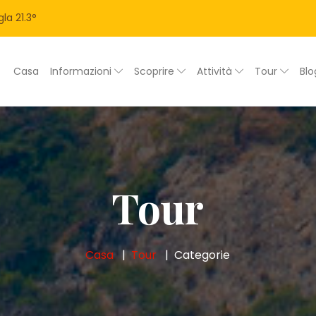
la
21.3
°
Casa
Informazioni
Scoprire
Attività
Tour
Bl
Tour
Casa
Tour
Categorie