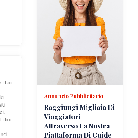
urchia
i
Annuncio Pubblicitario
la
iti
Raggiungi Migliaia Di
i,
Viaggiatori
olici.
Attraverso La Nostra
Piattaforma Di Guide
ndi