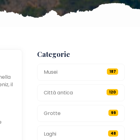
Categorie
Musei
187
nella
iz, il
Città antica
120
Grotte
99
e
Laghi
48