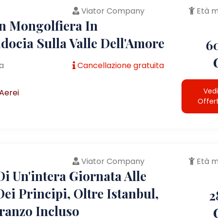
Viator Company
Età m
In Mongolfiera In
docia Sulla Valle Dell'Amore
6
a
Cancellazione gratuita
Vedi
Aerei
Offer
Viator Company
Età m
i Un'intera Giornata Alle
Dei Principi, Oltre Istanbul,
2
ranzo Incluso