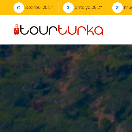
istanbul
25.5
°
antalya
28.2
°
mug