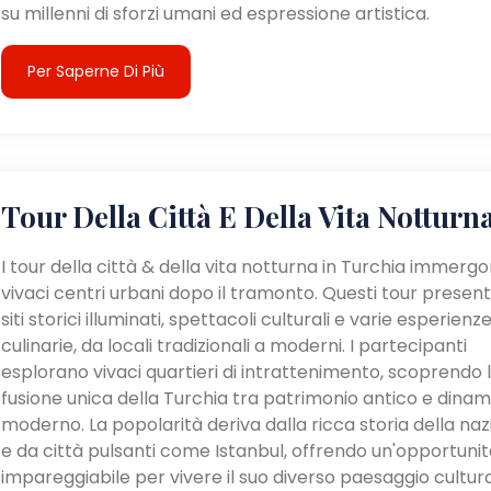
su millenni di sforzi umani ed espressione artistica.
Per Saperne Di Più
Tour Della Città E Della Vita Notturn
I tour della città & della vita notturna in Turchia immergo
vivaci centri urbani dopo il tramonto. Questi tour presen
siti storici illuminati, spettacoli culturali e varie esperienz
culinarie, da locali tradizionali a moderni. I partecipanti
esplorano vivaci quartieri di intrattenimento, scoprendo 
fusione unica della Turchia tra patrimonio antico e dina
moderno. La popolarità deriva dalla ricca storia della na
e da città pulsanti come Istanbul, offrendo un'opportunit
impareggiabile per vivere il suo diverso paesaggio cultur