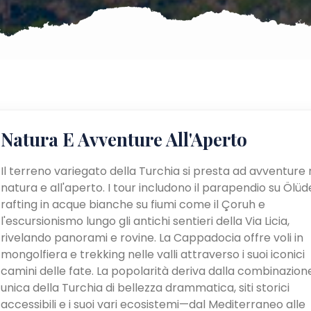
Natura E Avventure All'Aperto
Il terreno variegato della Turchia si presta ad avventure 
natura e all'aperto. I tour includono il parapendio su Ölüden
rafting in acque bianche su fiumi come il Çoruh e
l'escursionismo lungo gli antichi sentieri della Via Licia,
rivelando panorami e rovine. La Cappadocia offre voli in
mongolfiera e trekking nelle valli attraverso i suoi iconici
camini delle fate. La popolarità deriva dalla combinazion
unica della Turchia di bellezza drammatica, siti storici
accessibili e i suoi vari ecosistemi—dal Mediterraneo alle