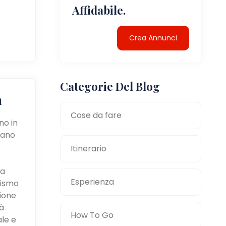
Affidabile.
Crea Annunci
Categorie Del Blog
a
Cose da fare
no in
tano
e
Itinerario
la
Esperienza
mismo
zione
à
How To Go
ale e