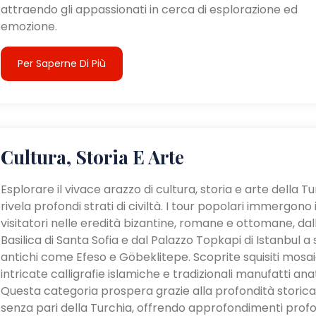
attraendo gli appassionati in cerca di esplorazione ed
emozione.
Per Saperne Di Più
Cultura, Storia E Arte
Esplorare il vivace arazzo di cultura, storia e arte della T
rivela profondi strati di civiltà. I tour popolari immergono 
visitatori nelle eredità bizantine, romane e ottomane, dal
Basilica di Santa Sofia e dal Palazzo Topkapi di Istanbul a s
antichi come Efeso e Göbeklitepe. Scoprite squisiti mosaic
intricate calligrafie islamiche e tradizionali manufatti anat
Questa categoria prospera grazie alla profondità storica
senza pari della Turchia, offrendo approfondimenti profo