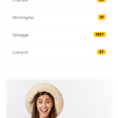
Castelli
Montagne
21
Spiagge
1257
Canyon
27