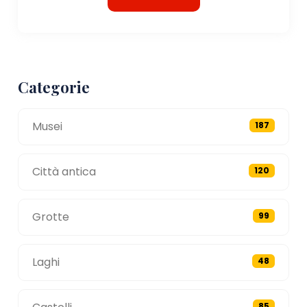
Categorie
Musei
187
Città antica
120
Grotte
99
Laghi
48
85