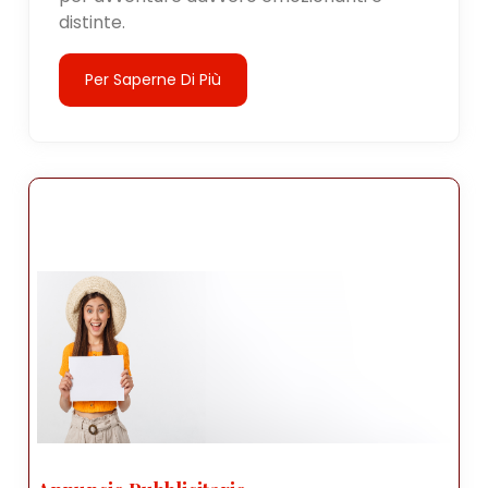
distinte.
Per Saperne Di Più