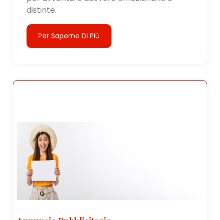
distinte.
Per Saperne Di Più