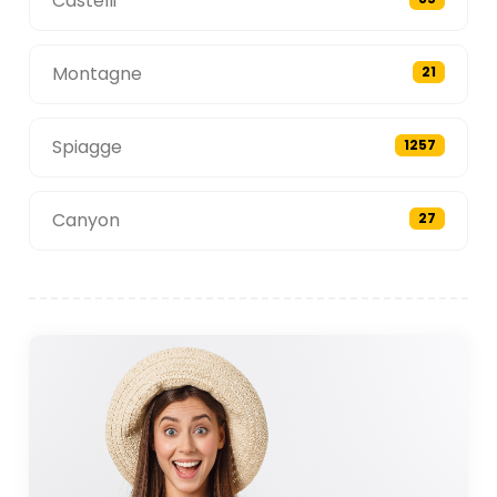
Castelli
Montagne
21
Spiagge
1257
Canyon
27