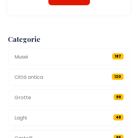
Categorie
Musei
187
Città antica
120
Grotte
99
Laghi
48
85