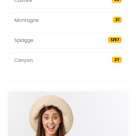
Castelli
Montagne
21
Spiagge
1257
Canyon
27