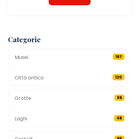
Categorie
Musei
187
Città antica
120
Grotte
99
Laghi
48
85