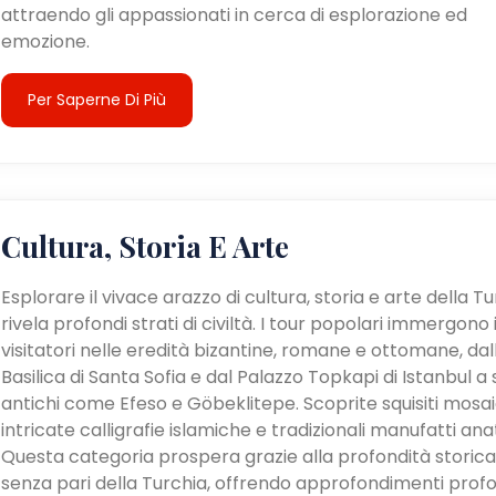
attraendo gli appassionati in cerca di esplorazione ed
emozione.
Per Saperne Di Più
Cultura, Storia E Arte
Esplorare il vivace arazzo di cultura, storia e arte della T
rivela profondi strati di civiltà. I tour popolari immergono 
visitatori nelle eredità bizantine, romane e ottomane, dal
Basilica di Santa Sofia e dal Palazzo Topkapi di Istanbul a s
antichi come Efeso e Göbeklitepe. Scoprite squisiti mosaic
intricate calligrafie islamiche e tradizionali manufatti anat
Questa categoria prospera grazie alla profondità storica
senza pari della Turchia, offrendo approfondimenti profo