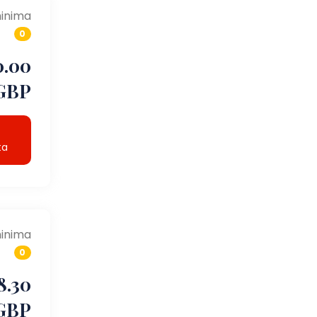
inima
0
0.00
GBP
ta
inima
0
8.30
GBP