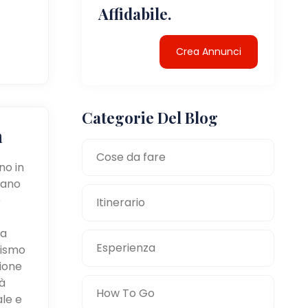
Affidabile.
Crea Annunci
Categorie Del Blog
a
Cose da fare
no in
tano
e
Itinerario
la
Esperienza
mismo
zione
à
How To Go
ale e