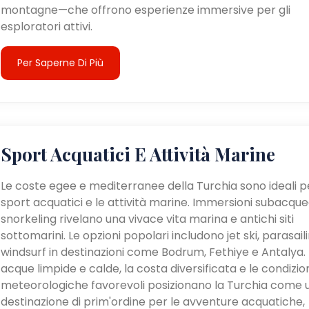
montagne—che offrono esperienze immersive per gli
esploratori attivi.
Per Saperne Di Più
Sport Acquatici E Attività Marine
Le coste egee e mediterranee della Turchia sono ideali pe
sport acquatici e le attività marine. Immersioni subacque
snorkeling rivelano una vivace vita marina e antichi siti
sottomarini. Le opzioni popolari includono jet ski, parasail
windsurf in destinazioni come Bodrum, Fethiye e Antalya. 
acque limpide e calde, la costa diversificata e le condizio
meteorologiche favorevoli posizionano la Turchia come 
destinazione di prim'ordine per le avventure acquatiche,