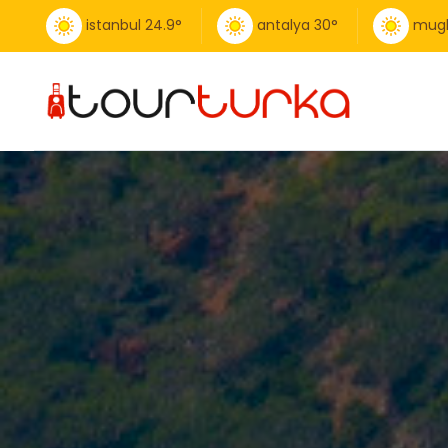
istanbul
24.9
°
antalya
30
°
mug