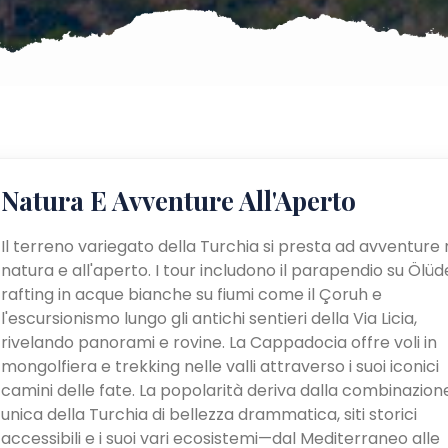
Natura E Avventure All'Aperto
Il terreno variegato della Turchia si presta ad avventure 
natura e all'aperto. I tour includono il parapendio su Ölüden
rafting in acque bianche su fiumi come il Çoruh e
l'escursionismo lungo gli antichi sentieri della Via Licia,
rivelando panorami e rovine. La Cappadocia offre voli in
mongolfiera e trekking nelle valli attraverso i suoi iconici
camini delle fate. La popolarità deriva dalla combinazion
unica della Turchia di bellezza drammatica, siti storici
accessibili e i suoi vari ecosistemi—dal Mediterraneo alle