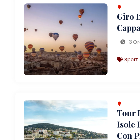
Giro 
Cappa
3 Or
Sport 
Tour D
Isole 
Con P