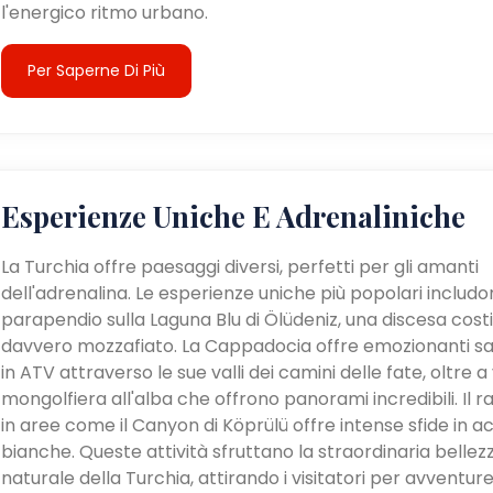
l'energico ritmo urbano.
Per Saperne Di Più
Esperienze Uniche E Adrenaliniche
La Turchia offre paesaggi diversi, perfetti per gli amanti
dell'adrenalina. Le esperienze uniche più popolari includon
parapendio sulla Laguna Blu di Ölüdeniz, una discesa cost
davvero mozzafiato. La Cappadocia offre emozionanti sa
in ATV attraverso le sue valli dei camini delle fate, oltre a v
mongolfiera all'alba che offrono panorami incredibili. Il ra
in aree come il Canyon di Köprülü offre intense sfide in a
bianche. Queste attività sfruttano la straordinaria bellez
naturale della Turchia, attirando i visitatori per avventur