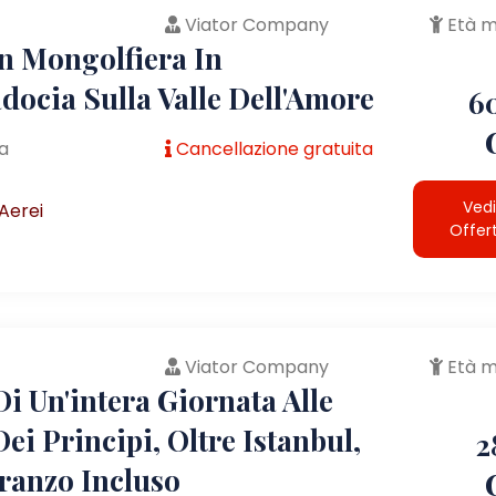
Viator Company
Età m
In Mongolfiera In
docia Sulla Valle Dell'Amore
6
a
Cancellazione gratuita
Vedi
Aerei
Offer
Viator Company
Età m
i Un'intera Giornata Alle
Dei Principi, Oltre Istanbul,
2
ranzo Incluso