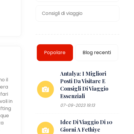
Consigli di viaggio
Popolare
Blog recenti
Antalya: I Migliori
o il
Posti Da Visitare E
iera
Consigli Di Viaggio
fari
Essenziali
oli in
07-09-2023 19:13
fting
cque
Idee Di Viaggio Di 10
za
Giorni A Fethiye
e