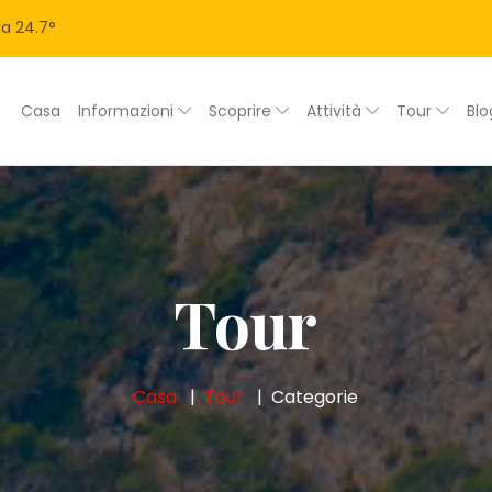
la
24.7
°
Casa
Informazioni
Scoprire
Attività
Tour
Bl
Tour
Casa
Tour
Categorie