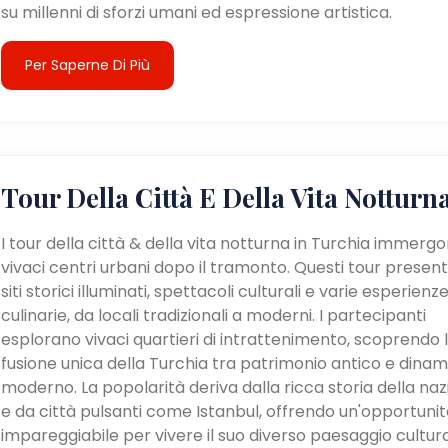
su millenni di sforzi umani ed espressione artistica.
Per Saperne Di Più
Tour Della Città E Della Vita Notturn
I tour della città & della vita notturna in Turchia immergo
vivaci centri urbani dopo il tramonto. Questi tour presen
siti storici illuminati, spettacoli culturali e varie esperienz
culinarie, da locali tradizionali a moderni. I partecipanti
esplorano vivaci quartieri di intrattenimento, scoprendo 
fusione unica della Turchia tra patrimonio antico e dina
moderno. La popolarità deriva dalla ricca storia della na
e da città pulsanti come Istanbul, offrendo un'opportunit
impareggiabile per vivere il suo diverso paesaggio cultur