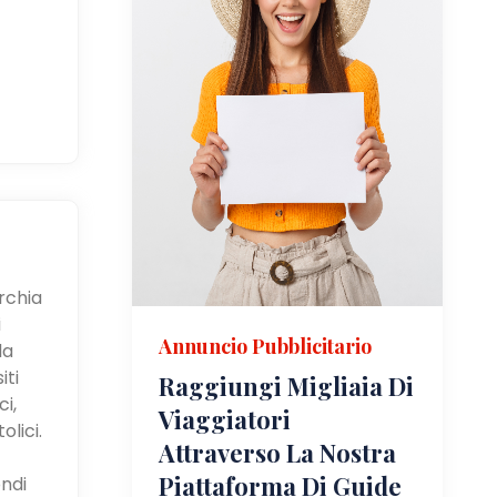
urchia
i
Annuncio Pubblicitario
la
iti
Raggiungi Migliaia Di
i,
Viaggiatori
olici.
Attraverso La Nostra
Piattaforma Di Guide
ndi