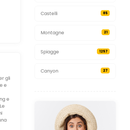
Castelli
85
Montagne
21
Spiagge
1257
Canyon
27
r gli
e e
ing e
Le
ni
una