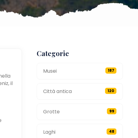
Categorie
Musei
187
nella
iz, il
Città antica
120
Grotte
99
e
Laghi
48