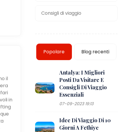
Consigli di viaggio
Popolare
Blog recenti
Antalya: I Migliori
o il
Posti Da Visitare E
iera
Consigli Di Viaggio
fari
Essenziali
oli in
07-09-2023 19:13
fting
cque
Idee Di Viaggio Di 10
za
Giorni A Fethiye
e