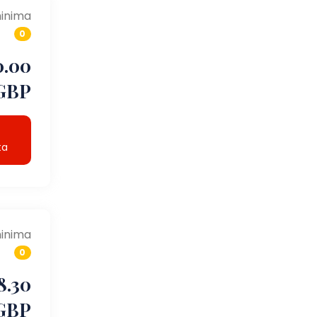
inima
0
0.00
GBP
ta
inima
0
8.30
GBP