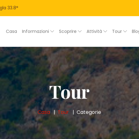
gla
33.8
°
Casa
Informazioni
Scoprire
Attività
Tour
Bl
Tour
Casa
Tour
Categorie