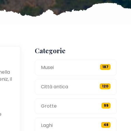
Categorie
Musei
187
nella
iz, il
Città antica
120
Grotte
99
e
Laghi
48