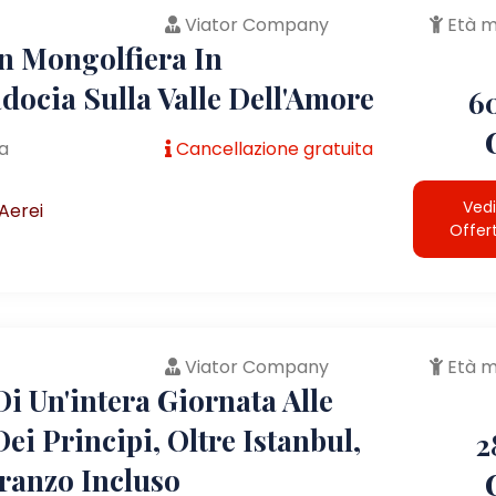
Viator Company
Età m
In Mongolfiera In
docia Sulla Valle Dell'Amore
6
a
Cancellazione gratuita
Vedi
Aerei
Offer
Viator Company
Età m
i Un'intera Giornata Alle
Dei Principi, Oltre Istanbul,
2
ranzo Incluso