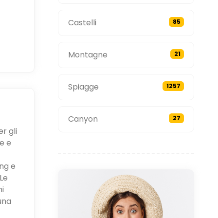
Castelli
85
Montagne
21
Spiagge
1257
Canyon
27
r gli
e e
ing e
Le
ni
una