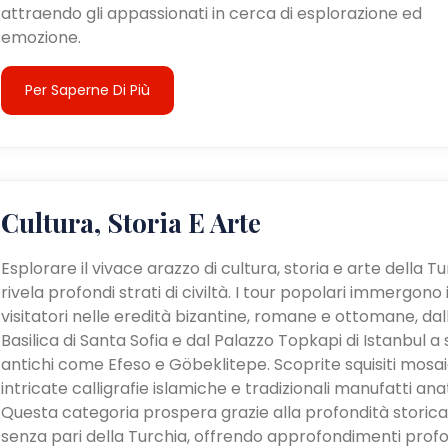
attraendo gli appassionati in cerca di esplorazione ed
emozione.
Per Saperne Di Più
Cultura, Storia E Arte
Esplorare il vivace arazzo di cultura, storia e arte della T
rivela profondi strati di civiltà. I tour popolari immergono 
visitatori nelle eredità bizantine, romane e ottomane, dal
Basilica di Santa Sofia e dal Palazzo Topkapi di Istanbul a s
antichi come Efeso e Göbeklitepe. Scoprite squisiti mosaic
intricate calligrafie islamiche e tradizionali manufatti anat
Questa categoria prospera grazie alla profondità storica
senza pari della Turchia, offrendo approfondimenti profo