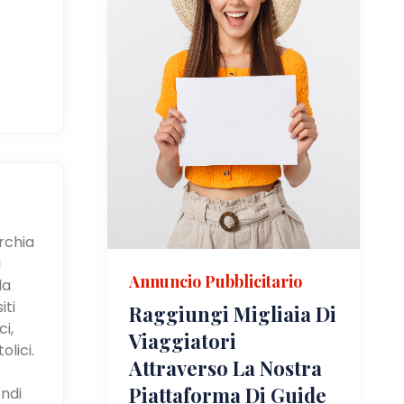
urchia
i
Annuncio Pubblicitario
la
iti
Raggiungi Migliaia Di
i,
Viaggiatori
olici.
Attraverso La Nostra
Piattaforma Di Guide
ndi