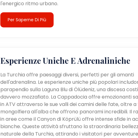
l'energico ritmo urbano.
Per Saperne Di Più
Esperienze Uniche E Adrenaliniche
La Turchia offre paesaggi diversi, perfetti per gli amanti
dell'adrenalina. Le esperienze uniche più popolari includon
parapendio sulla Laguna Blu di Ölüdeniz, una discesa cost
davvero mozzafiato. La Cappadocia offre emozionanti sa
in ATV attraverso le sue valli dei camini delle fate, oltre a v
mongolfiera all'alba che offrono panorami incredibili. Il ra
in aree come il Canyon di Köprülü offre intense sfide in a
bianche. Queste attività sfruttano la straordinaria bellez
naturale della Turchia, attirando i visitatori per avventur