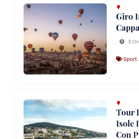
Giro 
Cappa
3 Or
Sport 
Tour D
Isole 
Con P