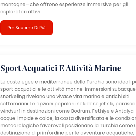
montagne—che offrono esperienze immersive per gli
esploratori attivi.
Per Saperne Di Più
Sport Acquatici E Attività Marine
Le coste egee e mediterranee della Turchia sono ideali pe
sport acquatici e le attività marine. Immersioni subacque
snorkeling rivelano una vivace vita marina e antichi siti
sottomarini. Le opzioni popolari includono jet ski, parasail
windsurf in destinazioni come Bodrum, Fethiye e Antalya. 
acque limpide e calde, la costa diversificata e le condizio
meteorologiche favorevoli posizionano la Turchia come 
destinazione di prim'ordine per le avventure acquatiche,