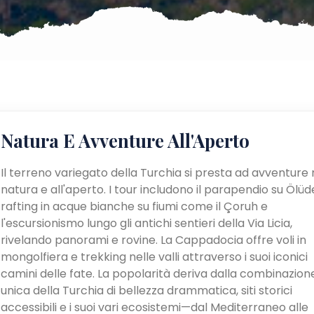
Natura E Avventure All'Aperto
Il terreno variegato della Turchia si presta ad avventure 
natura e all'aperto. I tour includono il parapendio su Ölüden
rafting in acque bianche su fiumi come il Çoruh e
l'escursionismo lungo gli antichi sentieri della Via Licia,
rivelando panorami e rovine. La Cappadocia offre voli in
mongolfiera e trekking nelle valli attraverso i suoi iconici
camini delle fate. La popolarità deriva dalla combinazion
unica della Turchia di bellezza drammatica, siti storici
accessibili e i suoi vari ecosistemi—dal Mediterraneo alle