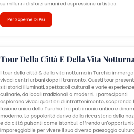
su millenni di sforzi umani ed espressione artistica.
Per Saperne Di Più
Tour Della Città E Della Vita Notturn
I tour della città & della vita notturna in Turchia immergo
vivaci centri urbani dopo il tramonto. Questi tour presen
siti storici illuminati, spettacoli culturali e varie esperienz
culinarie, da locali tradizionali a moderni. I partecipanti
esplorano vivaci quartieri di intrattenimento, scoprendo 
fusione unica della Turchia tra patrimonio antico e dina
moderno. La popolarità deriva dalla ricca storia della na
e da città pulsanti come Istanbul, offrendo un'opportunit
impareggiabile per vivere il suo diverso paesaggio cultur