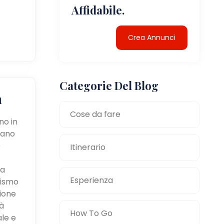
Affidabile.
Crea Annunci
Categorie Del Blog
a
Cose da fare
no in
tano
e
Itinerario
la
Esperienza
mismo
zione
à
How To Go
ale e