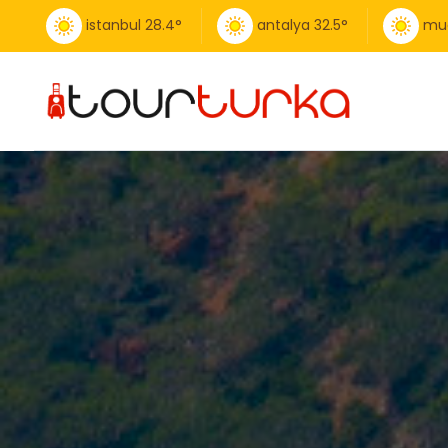
istanbul
28.4
°
antalya
32.5
°
mu