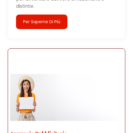
distinte.
Per Saperne Di Più