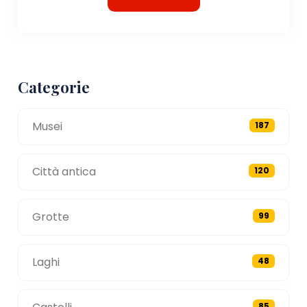
Categorie
Musei
187
Città antica
120
Grotte
99
Laghi
48
85