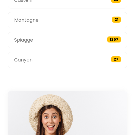
Castelli
Montagne
21
Spiagge
1257
Canyon
27