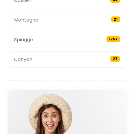
Castelli
Montagne
21
Spiagge
1257
Canyon
27