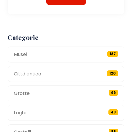
Categorie
Musei
187
Città antica
120
Grotte
99
Laghi
48
85