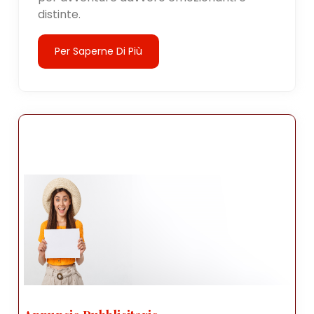
distinte.
Per Saperne Di Più