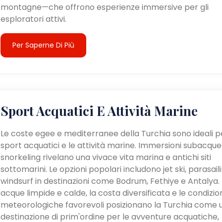
montagne—che offrono esperienze immersive per gli
esploratori attivi.
Per Saperne Di Più
Sport Acquatici E Attività Marine
Le coste egee e mediterranee della Turchia sono ideali pe
sport acquatici e le attività marine. Immersioni subacque
snorkeling rivelano una vivace vita marina e antichi siti
sottomarini. Le opzioni popolari includono jet ski, parasail
windsurf in destinazioni come Bodrum, Fethiye e Antalya. 
acque limpide e calde, la costa diversificata e le condizio
meteorologiche favorevoli posizionano la Turchia come 
destinazione di prim'ordine per le avventure acquatiche,