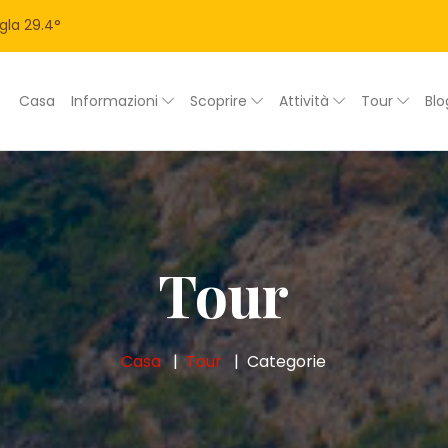
gla
29.4
°
Casa
Informazioni
Scoprire
Attività
Tour
Bl
Tour
Casa
Tour
Categorie