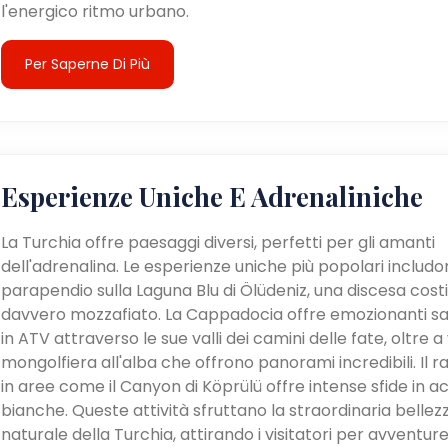
l'energico ritmo urbano.
Per Saperne Di Più
Esperienze Uniche E Adrenaliniche
La Turchia offre paesaggi diversi, perfetti per gli amanti
dell'adrenalina. Le esperienze uniche più popolari includon
parapendio sulla Laguna Blu di Ölüdeniz, una discesa cost
davvero mozzafiato. La Cappadocia offre emozionanti sa
in ATV attraverso le sue valli dei camini delle fate, oltre a v
mongolfiera all'alba che offrono panorami incredibili. Il ra
in aree come il Canyon di Köprülü offre intense sfide in a
bianche. Queste attività sfruttano la straordinaria bellez
naturale della Turchia, attirando i visitatori per avventur