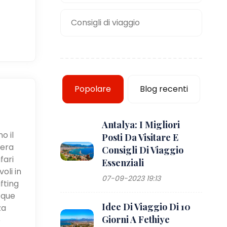
Consigli di viaggio
Popolare
Blog recenti
Antalya: I Migliori
o il
Posti Da Visitare E
iera
Consigli Di Viaggio
fari
Essenziali
oli in
07-09-2023 19:13
fting
cque
Idee Di Viaggio Di 10
za
Giorni A Fethiye
e