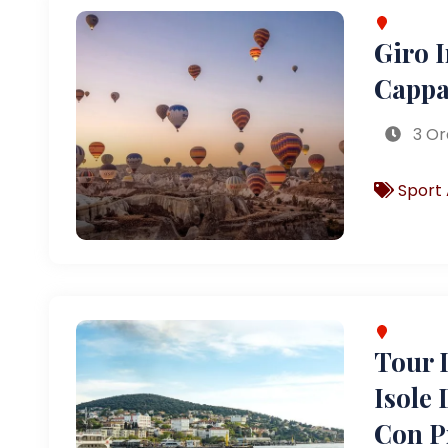
Giro 
Cappa
3 Or
Sport 
Tour D
Isole 
Con P