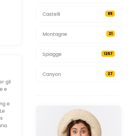
Castelli
85
Montagne
21
Spiagge
1257
Canyon
27
r gli
e e
ing e
Le
ni
una