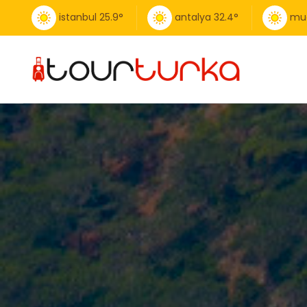
istanbul
25.9
°
antalya
32.4
°
mu