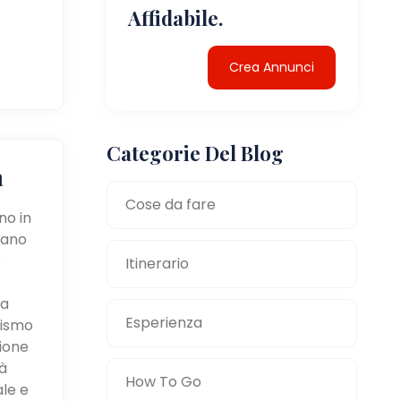
Affidabile.
Crea Annunci
Categorie Del Blog
a
Cose da fare
no in
tano
e
Itinerario
la
Esperienza
mismo
zione
à
How To Go
ale e