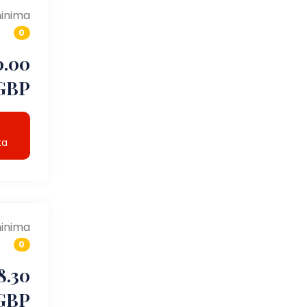
inima
0
0.00
GBP
ta
inima
0
8.30
GBP