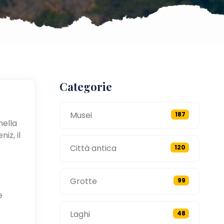
Categorie
Musei
187
nella
iz, il
Città antica
120
Grotte
99
e
Laghi
48