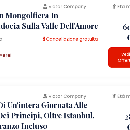
Viator Company
Età m
In Mongolfiera In
docia Sulla Valle Dell'Amore
6
a
Cancellazione gratuita
Vedi
Aerei
Offer
Viator Company
Età m
i Un'intera Giornata Alle
Dei Principi, Oltre Istanbul,
2
ranzo Incluso