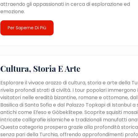
attraendo gli appassionati in cerca di esplorazione ed
emozione.
Per Saperne Di Più
Cultura, Storia E Arte
Esplorare il vivace arazzo di cultura, storia e arte della T
rivela profondi strati di civiltà. I tour popolari immergono 
visitatori nelle eredità bizantine, romane e ottomane, dal
Basilica di Santa Sofia e dal Palazzo Topkapi di Istanbul a s
antichi come Efeso e Göbeklitepe. Scoprite squisiti mosaic
intricate calligrafie islamiche e tradizionali manufatti anat
Questa categoria prospera grazie alla profondità storica
senza pari della Turchia, offrendo approfondimenti profo