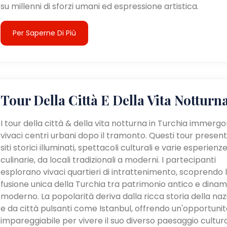
su millenni di sforzi umani ed espressione artistica.
Per Saperne Di Più
Tour Della Città E Della Vita Notturn
I tour della città & della vita notturna in Turchia immergo
vivaci centri urbani dopo il tramonto. Questi tour presen
siti storici illuminati, spettacoli culturali e varie esperienz
culinarie, da locali tradizionali a moderni. I partecipanti
esplorano vivaci quartieri di intrattenimento, scoprendo 
fusione unica della Turchia tra patrimonio antico e dina
moderno. La popolarità deriva dalla ricca storia della na
e da città pulsanti come Istanbul, offrendo un'opportunit
impareggiabile per vivere il suo diverso paesaggio cultur