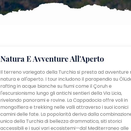
Natura E Avventure All'Aperto
Il terreno variegato della Turchia si presta ad avventure 
natura e all'aperto. I tour includono il parapendio su Ölüden
rafting in acque bianche su fiumi come il Çoruh e
l'escursionismo lungo gli antichi sentieri della Via Licia,
rivelando panorami e rovine. La Cappadocia offre voli in
mongolfiera e trekking nelle valli attraverso i suoi iconici
camini delle fate. La popolarità deriva dalla combinazion
unica della Turchia di bellezza drammatica, siti storici
accessibili e i suoi vari ecosistemi—dal Mediterraneo alle