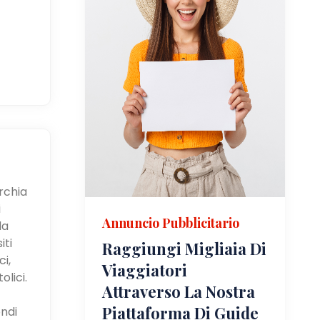
urchia
i
Annuncio Pubblicitario
la
iti
Raggiungi Migliaia Di
i,
Viaggiatori
olici.
Attraverso La Nostra
Piattaforma Di Guide
ndi