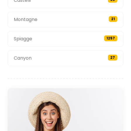
Castelli
Montagne
21
Spiagge
1257
Canyon
27