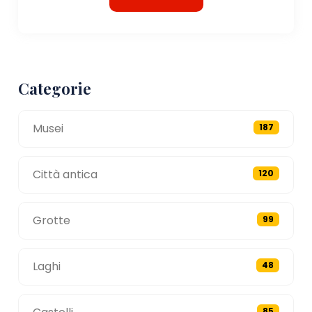
Categorie
Musei
187
Città antica
120
Grotte
99
Laghi
48
85