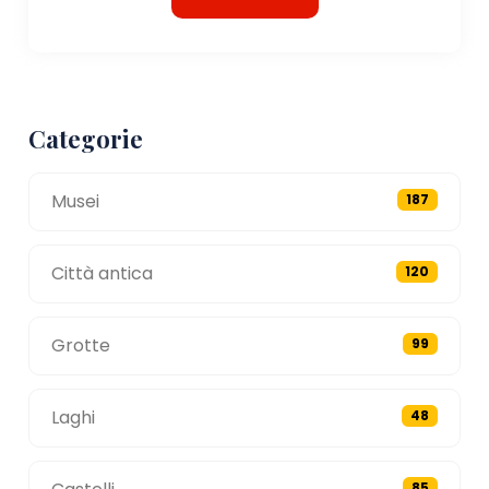
Categorie
Musei
187
Città antica
120
Grotte
99
Laghi
48
85