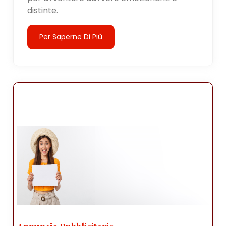
distinte.
Per Saperne Di Più