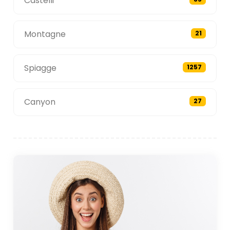
Castelli
Montagne
21
Spiagge
1257
Canyon
27