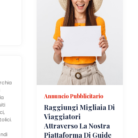
urchia
i
Annuncio Pubblicitario
la
iti
Raggiungi Migliaia Di
i,
Viaggiatori
olici.
Attraverso La Nostra
Piattaforma Di Guide
ndi