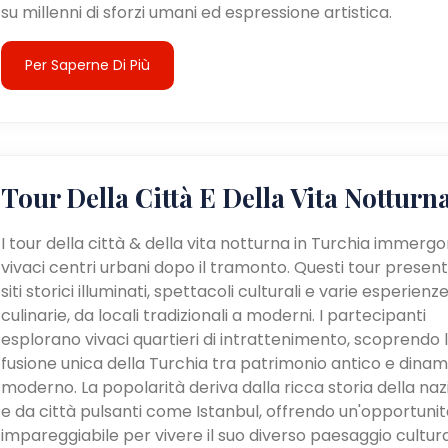
su millenni di sforzi umani ed espressione artistica.
Per Saperne Di Più
Tour Della Città E Della Vita Notturn
I tour della città & della vita notturna in Turchia immergo
vivaci centri urbani dopo il tramonto. Questi tour presen
siti storici illuminati, spettacoli culturali e varie esperienz
culinarie, da locali tradizionali a moderni. I partecipanti
esplorano vivaci quartieri di intrattenimento, scoprendo 
fusione unica della Turchia tra patrimonio antico e dina
moderno. La popolarità deriva dalla ricca storia della na
e da città pulsanti come Istanbul, offrendo un'opportunit
impareggiabile per vivere il suo diverso paesaggio cultur