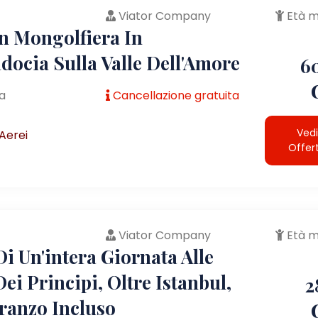
Viator Company
Età m
In Mongolfiera In
docia Sulla Valle Dell'Amore
6
a
Cancellazione gratuita
Vedi
Aerei
Offer
Viator Company
Età m
i Un'intera Giornata Alle
Dei Principi, Oltre Istanbul,
2
ranzo Incluso