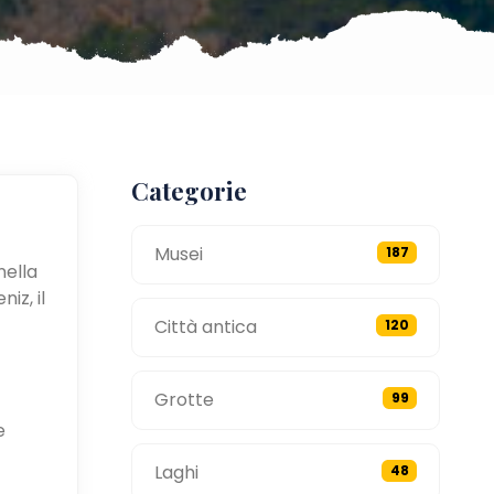
Categorie
Musei
187
nella
iz, il
Città antica
120
Grotte
99
e
Laghi
48