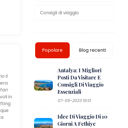
Consigli di viaggio
Popolare
Blog recenti
Antalya: I Migliori
o il
Posti Da Visitare E
iera
Consigli Di Viaggio
fari
Essenziali
oli in
07-09-2023 19:13
fting
cque
Idee Di Viaggio Di 10
za
Giorni A Fethiye
e