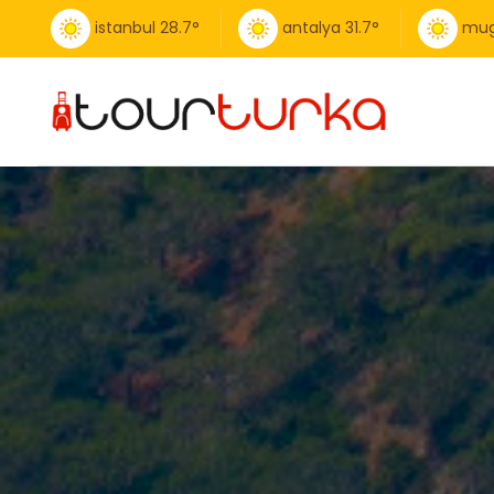
istanbul
28.7
°
antalya
31.7
°
mug