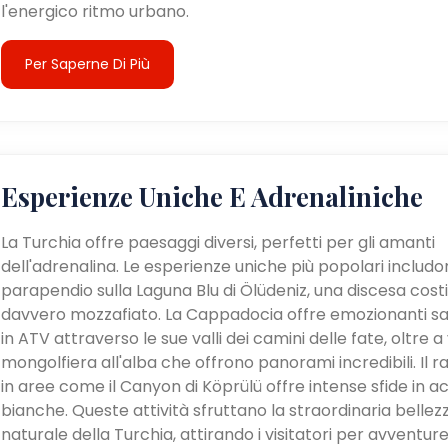
l'energico ritmo urbano.
Per Saperne Di Più
Esperienze Uniche E Adrenaliniche
La Turchia offre paesaggi diversi, perfetti per gli amanti
dell'adrenalina. Le esperienze uniche più popolari includon
parapendio sulla Laguna Blu di Ölüdeniz, una discesa cost
davvero mozzafiato. La Cappadocia offre emozionanti sa
in ATV attraverso le sue valli dei camini delle fate, oltre a v
mongolfiera all'alba che offrono panorami incredibili. Il ra
in aree come il Canyon di Köprülü offre intense sfide in a
bianche. Queste attività sfruttano la straordinaria bellez
naturale della Turchia, attirando i visitatori per avventur