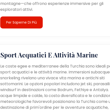
montagne—che offrono esperienze immersive per gli
esploratori attivi.
Per Saperne Di Più
Sport Acquatici E Attività Marine
Le coste egee e mediterranee della Turchia sono ideali pe
sport acquatici e le attività marine. Immersioni subacque
snorkeling rivelano una vivace vita marina e antichi siti
sottomarini. Le opzioni popolari includono jet ski, parasail
windsurf in destinazioni come Bodrum, Fethiye e Antalya. 
acque limpide e calde, la costa diversificata e le condizio
meteorologiche favorevoli posizionano la Turchia come 
destinazione di prim'ordine per le avventure acquatiche,