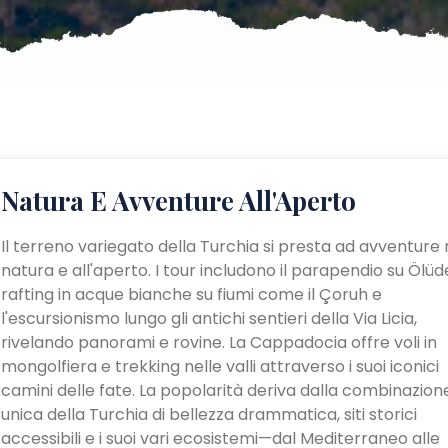
Natura E Avventure All'Aperto
Il terreno variegato della Turchia si presta ad avventure 
natura e all'aperto. I tour includono il parapendio su Ölüden
rafting in acque bianche su fiumi come il Çoruh e
l'escursionismo lungo gli antichi sentieri della Via Licia,
rivelando panorami e rovine. La Cappadocia offre voli in
mongolfiera e trekking nelle valli attraverso i suoi iconici
camini delle fate. La popolarità deriva dalla combinazion
unica della Turchia di bellezza drammatica, siti storici
accessibili e i suoi vari ecosistemi—dal Mediterraneo alle