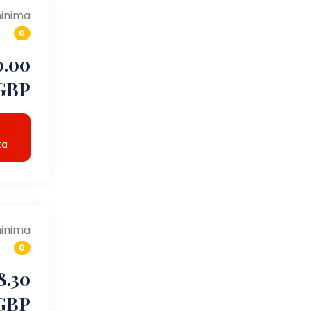
inima
0
0.00
GBP
ta
inima
0
8.30
GBP