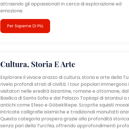
attraendo gli appassionati in cerca di esplorazione ed
emozione.
Per Saperne Di Più
Cultura, Storia E Arte
Esplorare il vivace arazzo di cultura, storia e arte della T
rivela profondi strati di civiltà. I tour popolari immergono 
visitatori nelle eredità bizantine, romane e ottomane, dal
Basilica di Santa Sofia e dal Palazzo Topkapi di Istanbul a s
antichi come Efeso e Göbeklitepe. Scoprite squisiti mosaic
intricate calligrafie islamiche e tradizionali manufatti anat
Questa categoria prospera grazie alla profondità storica
senza pari della Turchia, offrendo approfondimenti profo