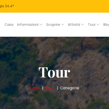
la
34.4
°
Casa
Informazioni
Scoprire
Attività
Tour
Bl
Tour
Casa
Tour
Categorie