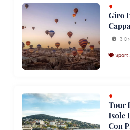
Giro 
Cappa
3 Or
Sport 
Tour D
Isole 
Con P