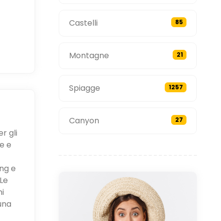
Castelli
85
Montagne
21
Spiagge
1257
Canyon
27
r gli
e e
ing e
Le
ni
una