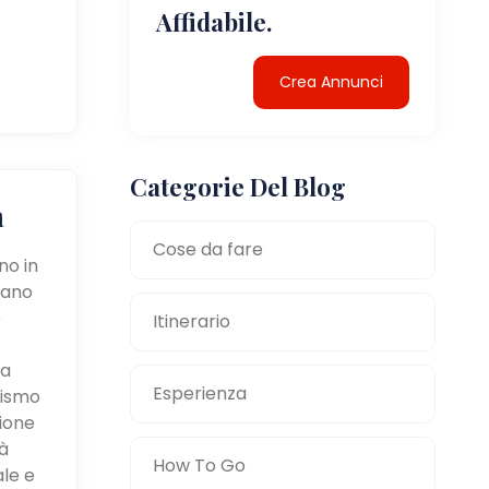
Affidabile.
Crea Annunci
Categorie Del Blog
a
Cose da fare
no in
tano
e
Itinerario
la
Esperienza
mismo
zione
à
How To Go
ale e