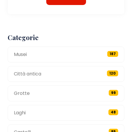
Categorie
Musei
187
Città antica
120
Grotte
99
Laghi
48
85