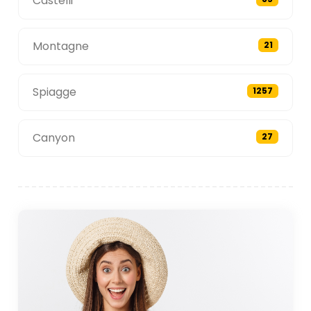
Castelli
Montagne
21
Spiagge
1257
Canyon
27