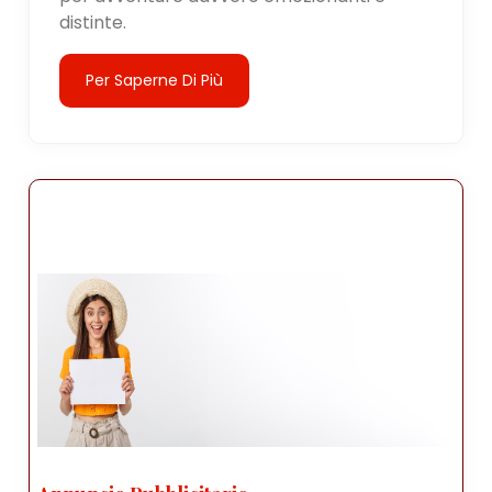
distinte.
Per Saperne Di Più