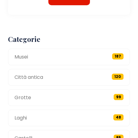
Categorie
Musei
187
Città antica
120
Grotte
99
Laghi
48
85