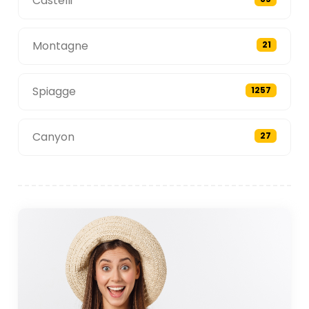
Castelli
Montagne
21
Spiagge
1257
Canyon
27