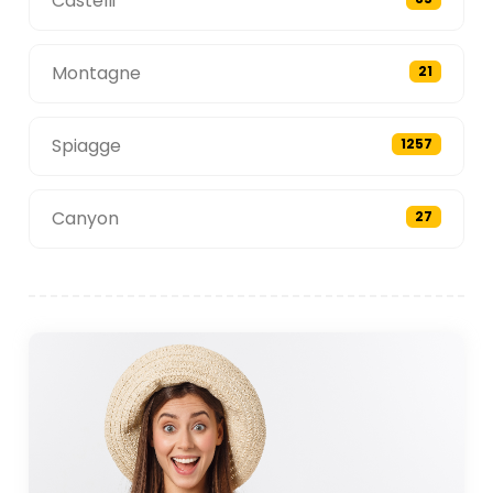
Castelli
Montagne
21
Spiagge
1257
Canyon
27