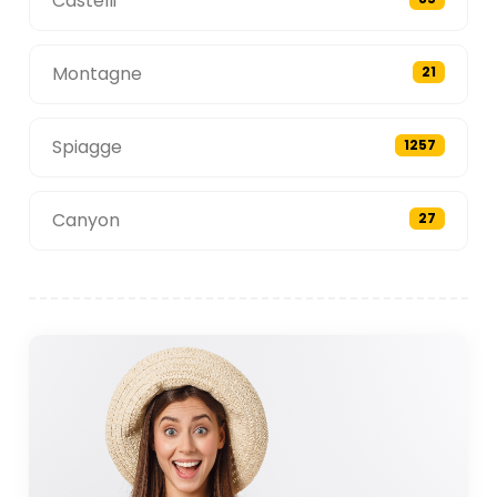
Castelli
Montagne
21
Spiagge
1257
Canyon
27