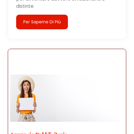
distinte.
Per Saperne Di Più