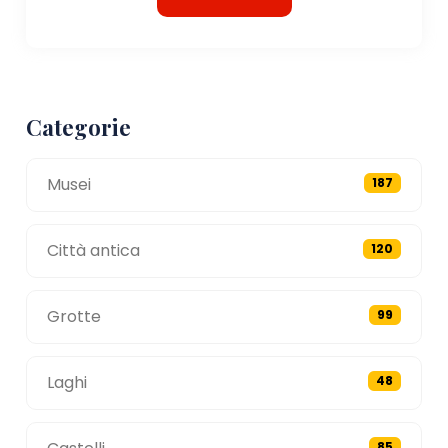
Categorie
Musei
187
Città antica
120
Grotte
99
Laghi
48
85