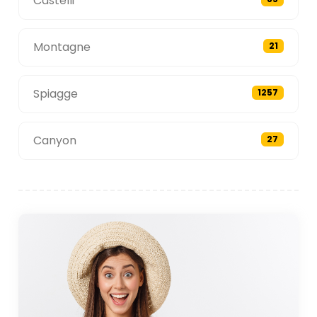
Castelli
Montagne
21
Spiagge
1257
Canyon
27