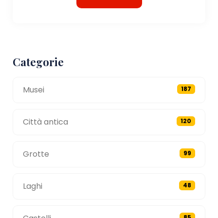
Categorie
Musei
187
Città antica
120
Grotte
99
Laghi
48
85