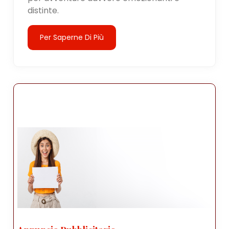
distinte.
Per Saperne Di Più