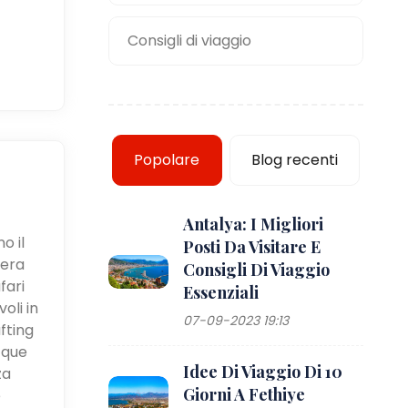
Consigli di viaggio
Popolare
Blog recenti
Antalya: I Migliori
o il
Posti Da Visitare E
iera
Consigli Di Viaggio
fari
Essenziali
oli in
07-09-2023 19:13
fting
cque
Idee Di Viaggio Di 10
za
Giorni A Fethiye
e