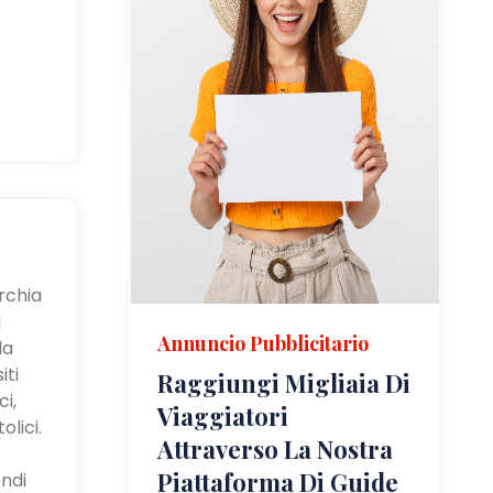
urchia
i
Annuncio Pubblicitario
la
iti
Raggiungi Migliaia Di
i,
Viaggiatori
olici.
Attraverso La Nostra
Piattaforma Di Guide
ndi