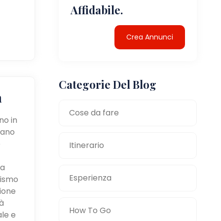
Affidabile.
Crea Annunci
Categorie Del Blog
a
Cose da fare
no in
tano
e
Itinerario
la
Esperienza
mismo
zione
à
How To Go
ale e