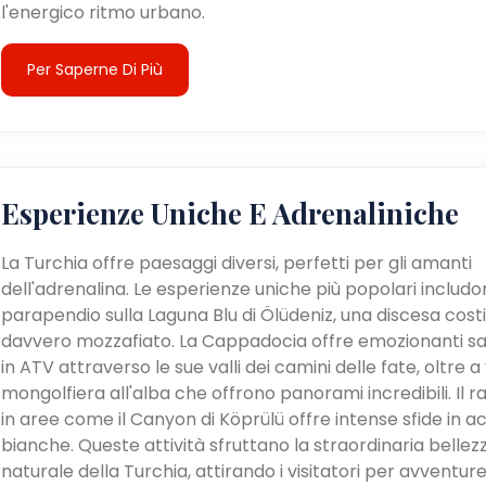
l'energico ritmo urbano.
Per Saperne Di Più
Esperienze Uniche E Adrenaliniche
La Turchia offre paesaggi diversi, perfetti per gli amanti
dell'adrenalina. Le esperienze uniche più popolari includon
parapendio sulla Laguna Blu di Ölüdeniz, una discesa cost
davvero mozzafiato. La Cappadocia offre emozionanti sa
in ATV attraverso le sue valli dei camini delle fate, oltre a v
mongolfiera all'alba che offrono panorami incredibili. Il ra
in aree come il Canyon di Köprülü offre intense sfide in a
bianche. Queste attività sfruttano la straordinaria bellez
naturale della Turchia, attirando i visitatori per avventur