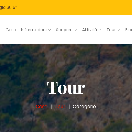
gla
30.6
°
Casa
Informazioni
Scoprire
Attività
Tour
Bl
Tour
Casa
Tour
Categorie