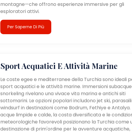
montagne—che offrono esperienze immersive per gli
esploratori attivi.
Per Saperne Di Più
Sport Acquatici E Attività Marine
Le coste egee e mediterranee della Turchia sono ideali pe
sport acquatici e le attività marine. Immersioni subacque
snorkeling rivelano una vivace vita marina e antichi siti
sottomarini. Le opzioni popolari includono jet ski, parasail
windsurf in destinazioni come Bodrum, Fethiye e Antalya. 
acque limpide e calde, la costa diversificata e le condizio
meteorologiche favorevoli posizionano la Turchia come 
destinazione di prim'ordine per le avventure acquatiche,