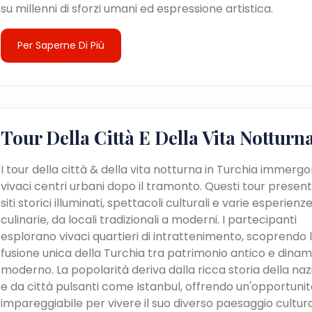
su millenni di sforzi umani ed espressione artistica.
Per Saperne Di Più
Tour Della Città E Della Vita Notturn
I tour della città & della vita notturna in Turchia immergo
vivaci centri urbani dopo il tramonto. Questi tour presen
siti storici illuminati, spettacoli culturali e varie esperienz
culinarie, da locali tradizionali a moderni. I partecipanti
esplorano vivaci quartieri di intrattenimento, scoprendo 
fusione unica della Turchia tra patrimonio antico e dina
moderno. La popolarità deriva dalla ricca storia della na
e da città pulsanti come Istanbul, offrendo un'opportunit
impareggiabile per vivere il suo diverso paesaggio cultur