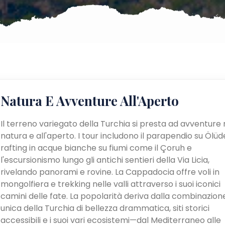
Natura E Avventure All'Aperto
Il terreno variegato della Turchia si presta ad avventure 
natura e all'aperto. I tour includono il parapendio su Ölüden
rafting in acque bianche su fiumi come il Çoruh e
l'escursionismo lungo gli antichi sentieri della Via Licia,
rivelando panorami e rovine. La Cappadocia offre voli in
mongolfiera e trekking nelle valli attraverso i suoi iconici
camini delle fate. La popolarità deriva dalla combinazion
unica della Turchia di bellezza drammatica, siti storici
accessibili e i suoi vari ecosistemi—dal Mediterraneo alle