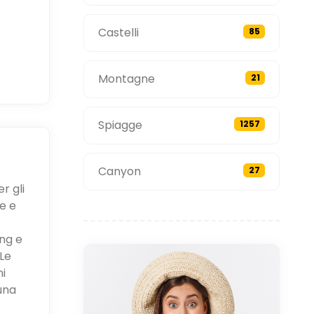
Castelli
85
Montagne
21
Spiagge
1257
Canyon
27
r gli
e e
ing e
Le
ni
una