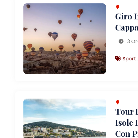
Giro 
Cappa
3 Or
Sport 
Tour D
Isole 
Con P