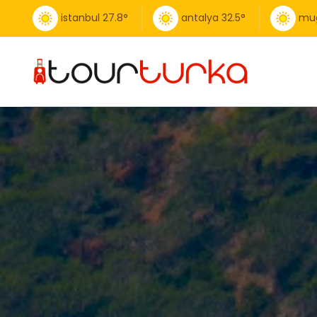
istanbul
27.8
°
antalya
32.5
°
mu