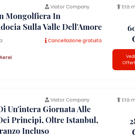
Viator Company
Età m
In Mongolfiera In
docia Sulla Valle Dell'Amore
6
a
Cancellazione gratuita
Vedi
Aerei
Offer
Viator Company
Età m
i Un'intera Giornata Alle
Dei Principi, Oltre Istanbul,
2
ranzo Incluso