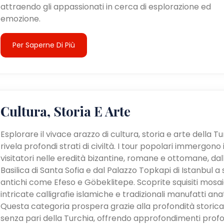
attraendo gli appassionati in cerca di esplorazione ed
emozione.
Per Saperne Di Più
Cultura, Storia E Arte
Esplorare il vivace arazzo di cultura, storia e arte della T
rivela profondi strati di civiltà. I tour popolari immergono 
visitatori nelle eredità bizantine, romane e ottomane, dal
Basilica di Santa Sofia e dal Palazzo Topkapi di Istanbul a s
antichi come Efeso e Göbeklitepe. Scoprite squisiti mosaic
intricate calligrafie islamiche e tradizionali manufatti anat
Questa categoria prospera grazie alla profondità storica
senza pari della Turchia, offrendo approfondimenti profo