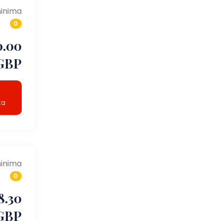
inima
0
0.00
GBP
ta
inima
0
8.30
GBP