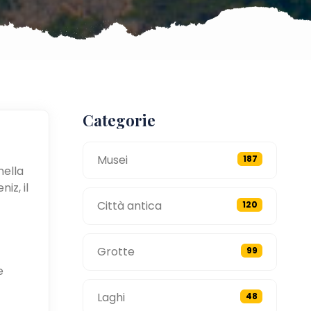
Categorie
Musei
187
nella
iz, il
Città antica
120
Grotte
99
e
Laghi
48