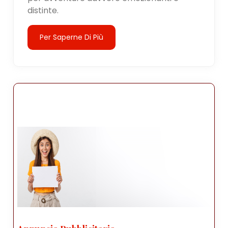
distinte.
Per Saperne Di Più