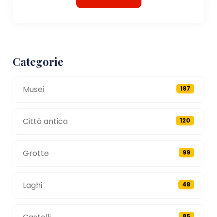
Categorie
Musei
187
Città antica
120
Grotte
99
Laghi
48
85