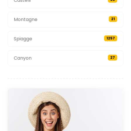
Castelli
Montagne
21
Spiagge
1257
Canyon
27