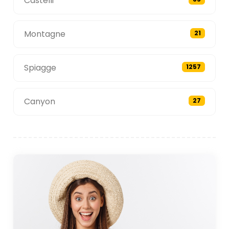
Castelli
Montagne
21
Spiagge
1257
Canyon
27