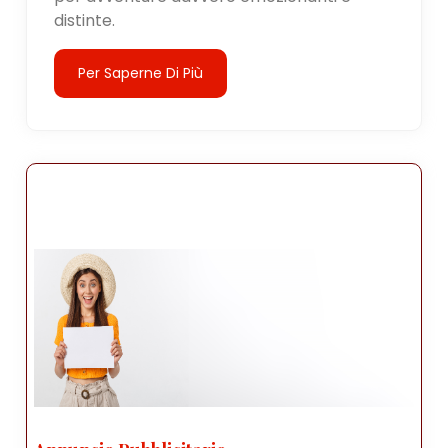
distinte.
Per Saperne Di Più