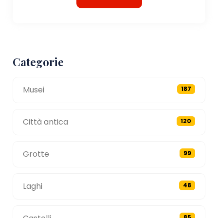
Categorie
Musei
187
Città antica
120
Grotte
99
Laghi
48
85