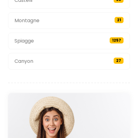
Castelli
Montagne
21
Spiagge
1257
Canyon
27