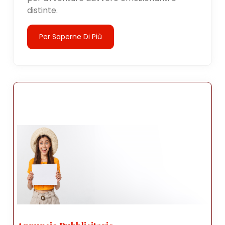
distinte.
Per Saperne Di Più