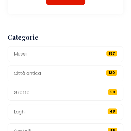
Categorie
Musei
187
Città antica
120
Grotte
99
Laghi
48
85