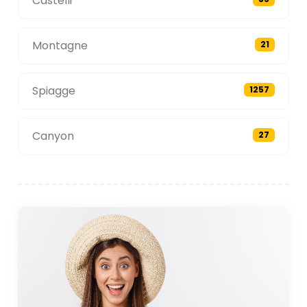
Castelli
Montagne
21
Spiagge
1257
Canyon
27