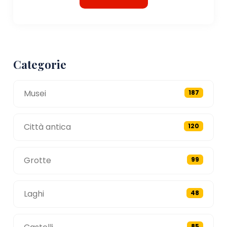
Categorie
Musei
187
Città antica
120
Grotte
99
Laghi
48
85