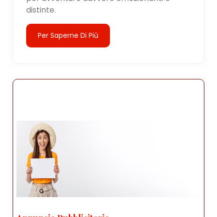
distinte.
Per Saperne Di Più