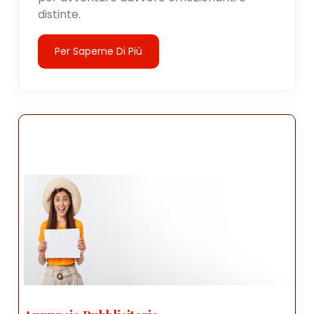
distinte.
Per Saperne Di Più