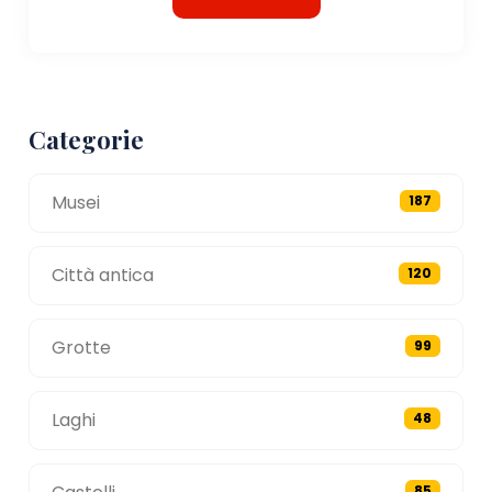
Categorie
Musei
187
Città antica
120
Grotte
99
Laghi
48
85