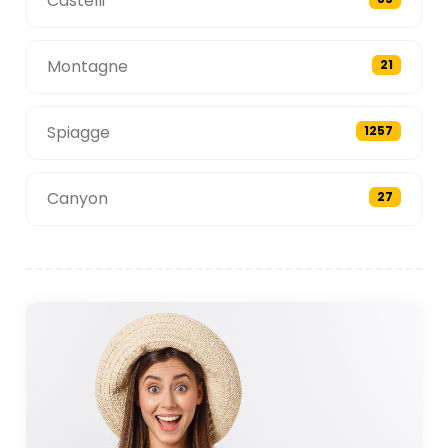
Castelli
Montagne
21
Spiagge
1257
Canyon
27