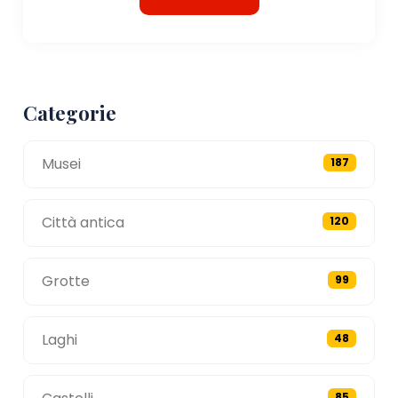
Categorie
Musei
187
Città antica
120
Grotte
99
Laghi
48
85