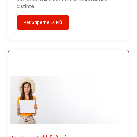
distinte.
Per Saperne Di Più