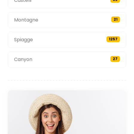
Castelli
Montagne
21
Spiagge
1257
Canyon
27