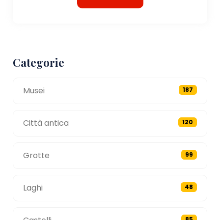
Categorie
Musei
187
Città antica
120
Grotte
99
Laghi
48
85