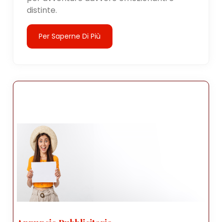
distinte.
Per Saperne Di Più