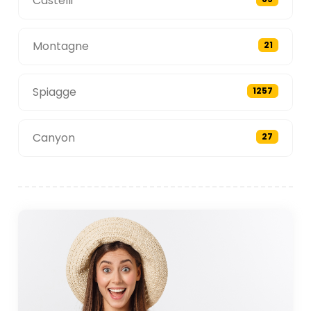
Castelli
Montagne
21
Spiagge
1257
Canyon
27