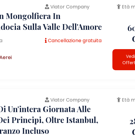
Viator Company
Età m
In Mongolfiera In
docia Sulla Valle Dell'Amore
6
a
Cancellazione gratuita
Vedi
Aerei
Offer
Viator Company
Età m
i Un'intera Giornata Alle
Dei Principi, Oltre Istanbul,
2
ranzo Incluso