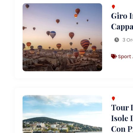
Giro 
Cappa
3 Or
Sport 
Tour D
Isole 
Con P