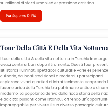
su millenni di sforzi umani ed espressione artistica.
Per Saperne Di Più
Tour Della Città E Della Vita Notturn
I tour della città & della vita notturna in Turchia immergo
vivaci centri urbani dopo il tramonto. Questi tour presen
siti storici illuminati, spettacoli culturali e varie esperienz
culinarie, da locali tradizionali a moderni. I partecipanti
esplorano vivaci quartieri di intrattenimento, scoprendo 
fusione unica della Turchia tra patrimonio antico e dina
moderno. La popolarità deriva dalla ricca storia della na
e da città pulsanti come Istanbul, offrendo un'opportunit
impareggiabile per vivere il suo diverso paesaggio cultur