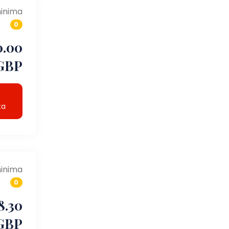
inima
0
0.00
GBP
ta
inima
0
8.30
GBP