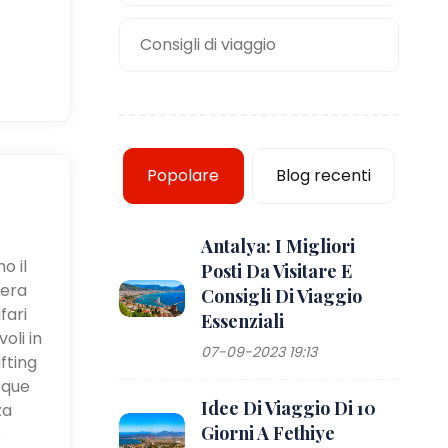
Consigli di viaggio
Popolare
Blog recenti
Antalya: I Migliori
o il
Posti Da Visitare E
iera
Consigli Di Viaggio
fari
Essenziali
oli in
07-09-2023 19:13
fting
cque
Idee Di Viaggio Di 10
za
Giorni A Fethiye
e