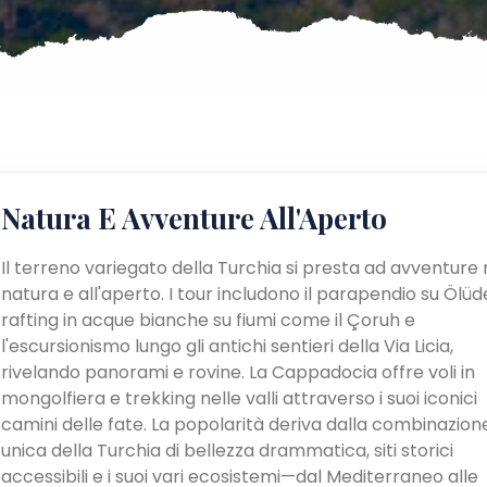
Natura E Avventure All'Aperto
Il terreno variegato della Turchia si presta ad avventure 
natura e all'aperto. I tour includono il parapendio su Ölüden
rafting in acque bianche su fiumi come il Çoruh e
l'escursionismo lungo gli antichi sentieri della Via Licia,
rivelando panorami e rovine. La Cappadocia offre voli in
mongolfiera e trekking nelle valli attraverso i suoi iconici
camini delle fate. La popolarità deriva dalla combinazion
unica della Turchia di bellezza drammatica, siti storici
accessibili e i suoi vari ecosistemi—dal Mediterraneo alle