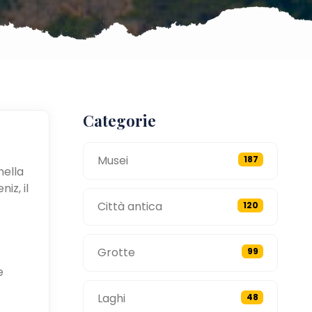
Categorie
Musei
187
nella
iz, il
Città antica
120
Grotte
99
e
Laghi
48