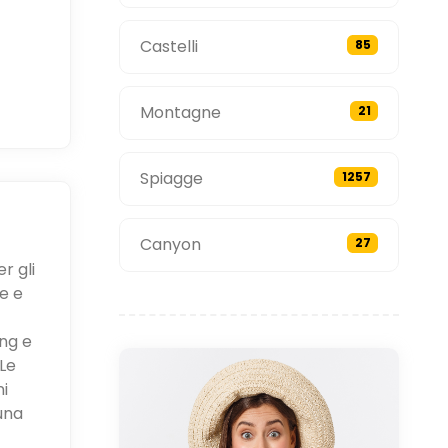
Castelli
85
Montagne
21
Spiagge
1257
Canyon
27
r gli
e e
ing e
Le
ni
una