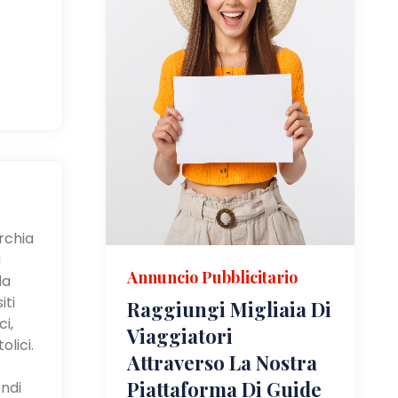
urchia
i
Annuncio Pubblicitario
la
iti
Raggiungi Migliaia Di
i,
Viaggiatori
olici.
Attraverso La Nostra
Piattaforma Di Guide
ndi