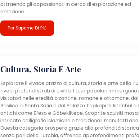
attraendo gli appassionati in cerca di esplorazione ed
emozione.
Per Saperne Di Più
Cultura, Storia E Arte
Esplorare il vivace arazzo di cultura, storia e arte della T
rivela profondi strati di civiltà. I tour popolari immergono 
visitatori nelle eredità bizantine, romane e ottomane, dal
Basilica di Santa Sofia e dal Palazzo Topkapi di Istanbul a s
antichi come Efeso e Göbeklitepe. Scoprite squisiti mosaic
intricate calligrafie islamiche e tradizionali manufatti anat
Questa categoria prospera grazie alla profondità storica
senza pari della Turchia, offrendo approfondimenti profo