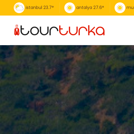
istanbul
23.7
°
antalya
27.6
°
mu