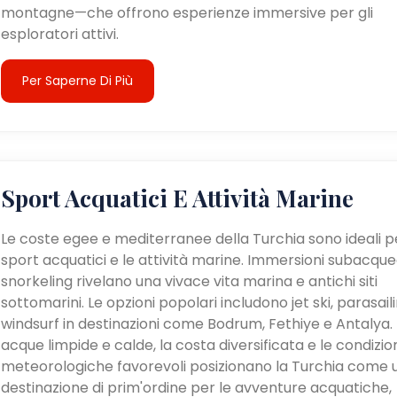
montagne—che offrono esperienze immersive per gli
esploratori attivi.
Per Saperne Di Più
Sport Acquatici E Attività Marine
Le coste egee e mediterranee della Turchia sono ideali pe
sport acquatici e le attività marine. Immersioni subacque
snorkeling rivelano una vivace vita marina e antichi siti
sottomarini. Le opzioni popolari includono jet ski, parasail
windsurf in destinazioni come Bodrum, Fethiye e Antalya. 
acque limpide e calde, la costa diversificata e le condizio
meteorologiche favorevoli posizionano la Turchia come 
destinazione di prim'ordine per le avventure acquatiche,