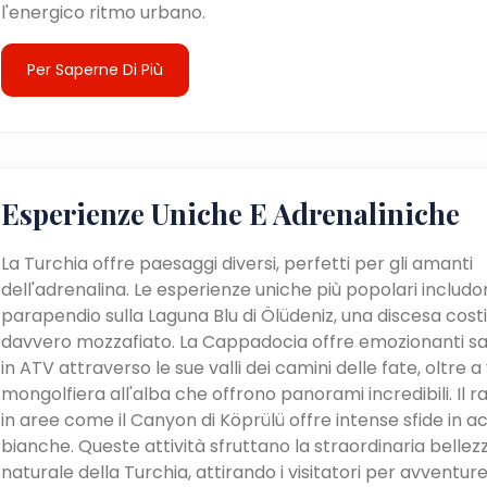
l'energico ritmo urbano.
Per Saperne Di Più
Esperienze Uniche E Adrenaliniche
La Turchia offre paesaggi diversi, perfetti per gli amanti
dell'adrenalina. Le esperienze uniche più popolari includon
parapendio sulla Laguna Blu di Ölüdeniz, una discesa cost
davvero mozzafiato. La Cappadocia offre emozionanti sa
in ATV attraverso le sue valli dei camini delle fate, oltre a v
mongolfiera all'alba che offrono panorami incredibili. Il ra
in aree come il Canyon di Köprülü offre intense sfide in a
bianche. Queste attività sfruttano la straordinaria bellez
naturale della Turchia, attirando i visitatori per avventur