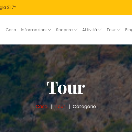
gla
21.7
°
Casa
Informazioni
Scoprire
Attività
Tour
Bl
Tour
Casa
Tour
Categorie