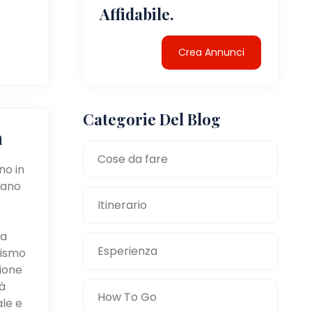
Affidabile.
Crea Annunci
Categorie Del Blog
a
Cose da fare
no in
tano
e
Itinerario
la
Esperienza
mismo
zione
à
How To Go
ale e