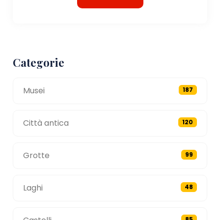
Categorie
Musei
187
Città antica
120
Grotte
99
Laghi
48
85