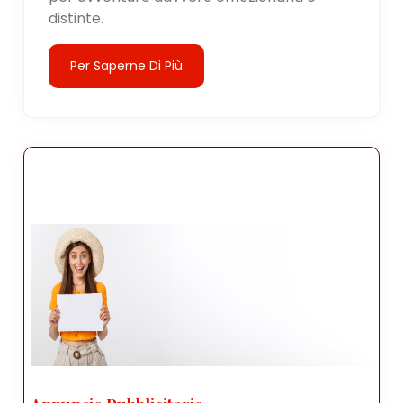
distinte.
Per Saperne Di Più