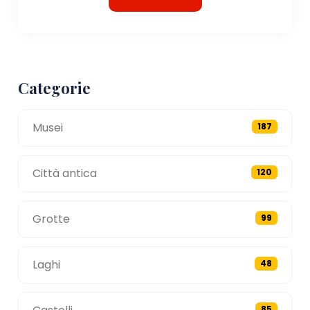
Categorie
Musei
187
Città antica
120
Grotte
99
Laghi
48
85