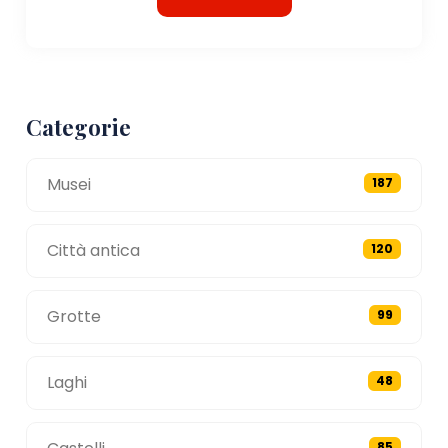
Categorie
Musei
187
Città antica
120
Grotte
99
Laghi
48
85