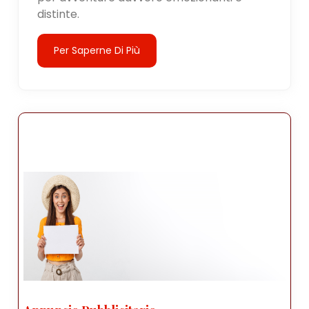
distinte.
Per Saperne Di Più