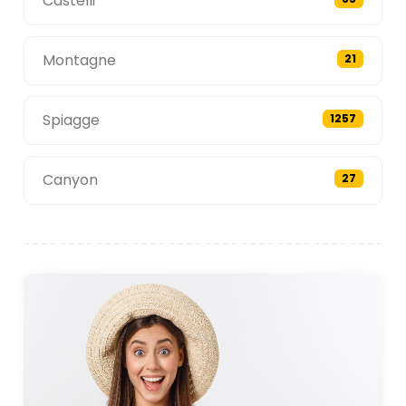
Castelli
Montagne
21
Spiagge
1257
Canyon
27