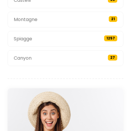
Castelli
Montagne
21
Spiagge
1257
Canyon
27