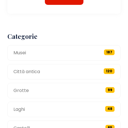
Categorie
Musei
187
Città antica
120
Grotte
99
Laghi
48
85