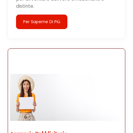
distinte.
Per Saperne Di Più