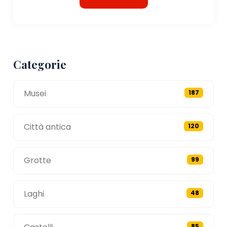
Categorie
Musei
187
Città antica
120
Grotte
99
Laghi
48
85