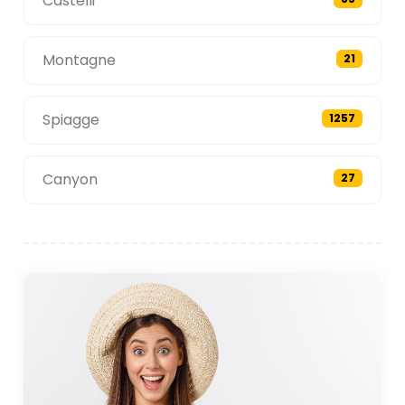
Castelli
Montagne
21
Spiagge
1257
Canyon
27