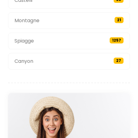
Castelli
Montagne
21
Spiagge
1257
Canyon
27