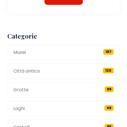
Categorie
Musei
187
Città antica
120
Grotte
99
Laghi
48
85