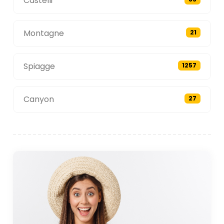
Castelli
Montagne
21
Spiagge
1257
Canyon
27