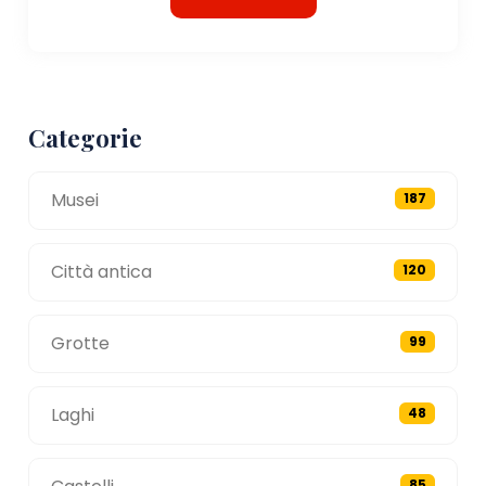
Categorie
Musei
187
Città antica
120
Grotte
99
Laghi
48
85