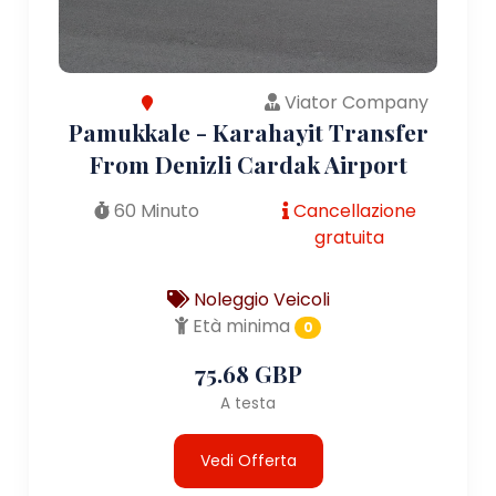
Viator Company
Pamukkale - Karahayit Transfer
From Denizli Cardak Airport
60 Minuto
Cancellazione
gratuita
Noleggio Veicoli
Età minima
0
75.68 GBP
A testa
Vedi Offerta