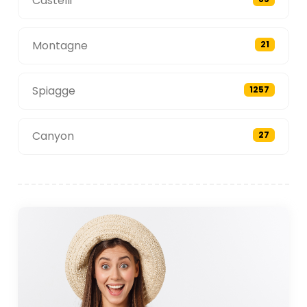
Castelli
Montagne
21
Spiagge
1257
Canyon
27