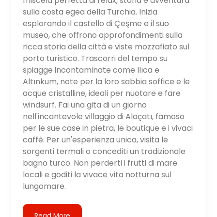
miscela perfetta di relax, storia e avventura
sulla costa egea della Turchia. Inizia
esplorando il castello di Çeşme e il suo
museo, che offrono approfondimenti sulla
ricca storia della città e viste mozzafiato sul
porto turistico. Trascorri del tempo su
spiagge incontaminate come Ilıca e
Altınkum, note per la loro sabbia soffice e le
acque cristalline, ideali per nuotare e fare
windsurf. Fai una gita di un giorno
nell'incantevole villaggio di Alaçatı, famoso
per le sue case in pietra, le boutique e i vivaci
caffè. Per un'esperienza unica, visita le
sorgenti termali o concediti un tradizionale
bagno turco. Non perderti i frutti di mare
locali e goditi la vivace vita notturna sul
lungomare.
Read More