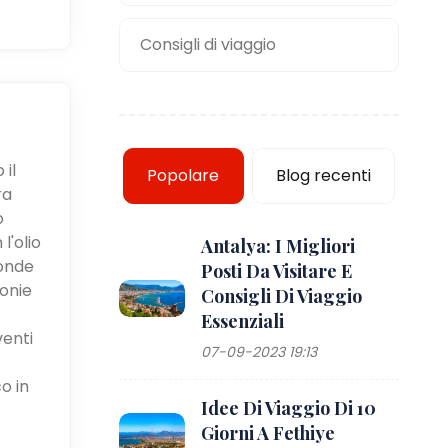
Consigli di viaggio
 il
Popolare
Blog recenti
ra
o
l'olio
Antalya: I Migliori
fonde
Posti Da Visitare E
monie
Consigli Di Viaggio
Essenziali
venti
07-09-2023 19:13
o in
Idee Di Viaggio Di 10
Giorni A Fethiye