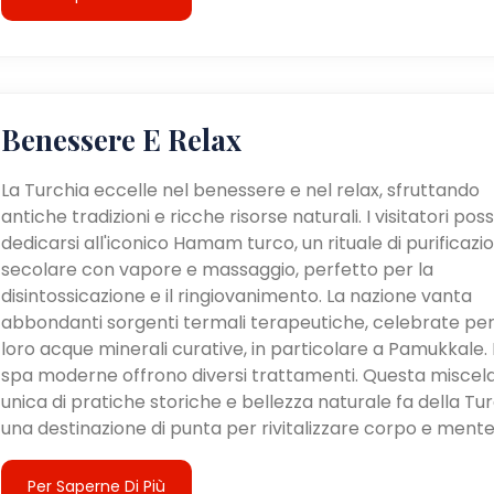
Benessere E Relax
La Turchia eccelle nel benessere e nel relax, sfruttando
antiche tradizioni e ricche risorse naturali. I visitatori po
dedicarsi all'iconico Hamam turco, un rituale di purificazi
secolare con vapore e massaggio, perfetto per la
disintossicazione e il ringiovanimento. La nazione vanta
abbondanti sorgenti termali terapeutiche, celebrate per
loro acque minerali curative, in particolare a Pamukkale. 
spa moderne offrono diversi trattamenti. Questa miscel
unica di pratiche storiche e bellezza naturale fa della Tu
una destinazione di punta per rivitalizzare corpo e mente
Per Saperne Di Più