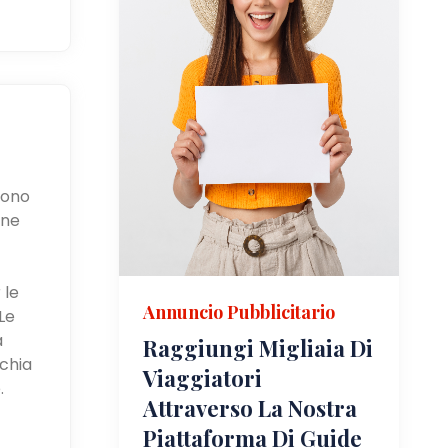
ssono
one
 le
Annuncio Pubblicitario
Le
a
Raggiungi Migliaia Di
rchia
Viaggiatori
.
Attraverso La Nostra
Piattaforma Di Guide