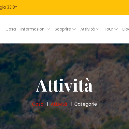
gla
33.8
°
Casa
Informazioni
Scoprire
Attività
Tour
Bl
Attività
Casa
Attività
Categorie