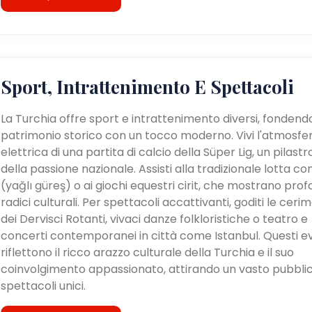
Sport, Intrattenimento E Spettacoli
La Turchia offre sport e intrattenimento diversi, fondendo
patrimonio storico con un tocco moderno. Vivi l'atmosfe
elettrica di una partita di calcio della Süper Lig, un pilastr
della passione nazionale. Assisti alla tradizionale lotta con 
(yağlı güreş) o ai giochi equestri cirit, che mostrano pro
radici culturali. Per spettacoli accattivanti, goditi le ceri
dei Dervisci Rotanti, vivaci danze folkloristiche o teatro e
concerti contemporanei in città come Istanbul. Questi e
riflettono il ricco arazzo culturale della Turchia e il suo
coinvolgimento appassionato, attirando un vasto pubblic
spettacoli unici.