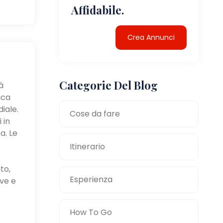
Affidabile.
Crea Annunci
Categorie Del Blog
à
ica
iale.
Cose da fare
 in
a. Le
Itinerario
to,
Esperienza
ve e
How To Go