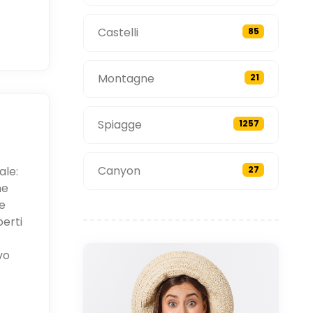
Castelli
85
Montagne
21
Spiagge
1257
Canyon
ale:
27
ne
e
perti
vo