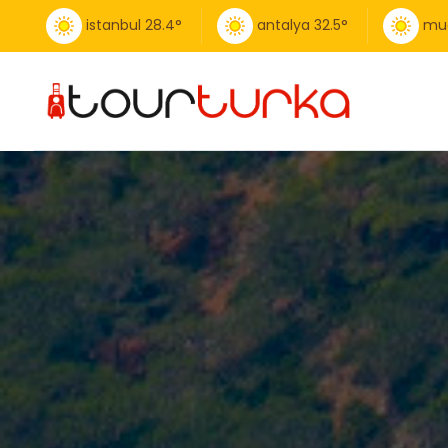
istanbul
28.4
°
antalya
32.5
°
mu