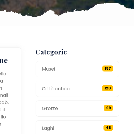
Categorie
ne
Musei
187
lla
 a
n
Città antica
120
nali
bab,
Grotte
99
 il
llo
a
Laghi
48