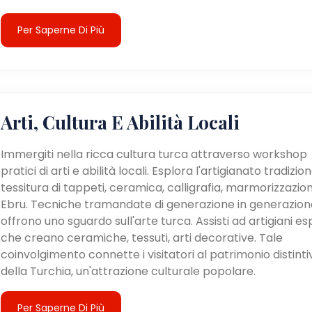
Per Saperne Di Più
Arti, Cultura E Abilità Locali
Immergiti nella ricca cultura turca attraverso workshop
pratici di arti e abilità locali. Esplora l'artigianato tradizion
tessitura di tappeti, ceramica, calligrafia, marmorizzazio
Ebru. Tecniche tramandate di generazione in generazion
offrono uno sguardo sull'arte turca. Assisti ad artigiani es
che creano ceramiche, tessuti, arti decorative. Tale
coinvolgimento connette i visitatori al patrimonio distinti
della Turchia, un'attrazione culturale popolare.
Per Saperne Di Più