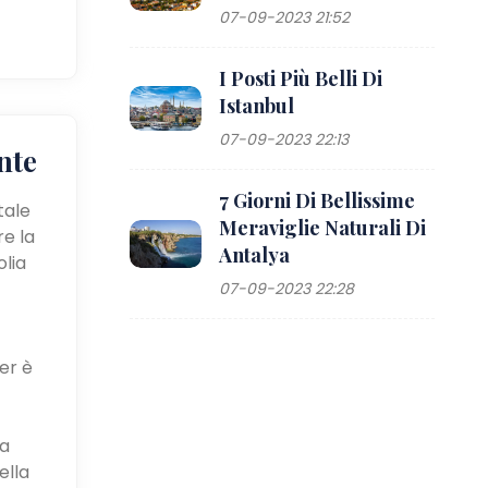
07-09-2023 21:52
I Posti Più Belli Di
Istanbul
07-09-2023 22:13
nte
7 Giorni Di Bellissime
tale
Meraviglie Naturali Di
re la
Antalya
olia
07-09-2023 22:28
er è
ca
ella