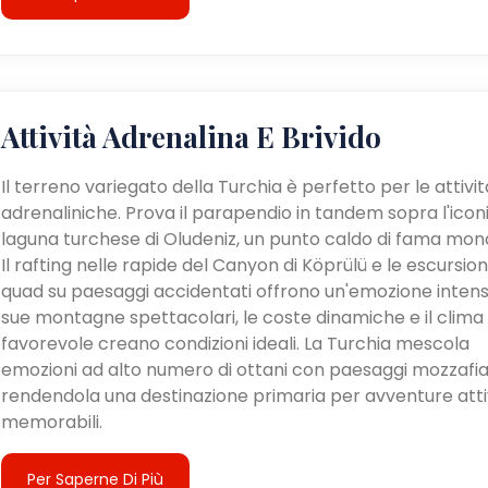
Attività Adrenalina E Brivido
Il terreno variegato della Turchia è perfetto per le attivit
adrenaliniche. Prova il parapendio in tandem sopra l'icon
laguna turchese di Oludeniz, un punto caldo di fama mond
Il rafting nelle rapide del Canyon di Köprülü e le escursioni
quad su paesaggi accidentati offrono un'emozione intens
sue montagne spettacolari, le coste dinamiche e il clima
favorevole creano condizioni ideali. La Turchia mescola
emozioni ad alto numero di ottani con paesaggi mozzafia
rendendola una destinazione primaria per avventure atti
memorabili.
Per Saperne Di Più