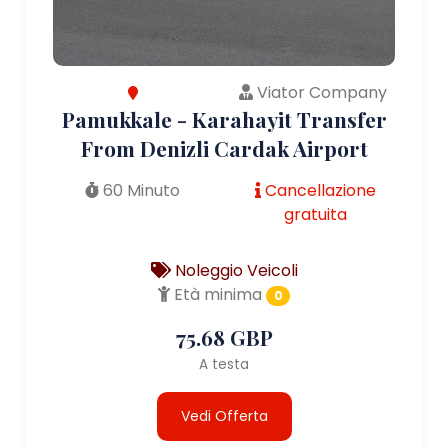
Viator Company
Pamukkale - Karahayit Transfer
From Denizli Cardak Airport
60 Minuto
Cancellazione
gratuita
Noleggio Veicoli
Età minima
0
75.68 GBP
A testa
Vedi Offerta