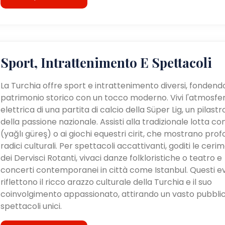
Sport, Intrattenimento E Spettacoli
La Turchia offre sport e intrattenimento diversi, fondendo
patrimonio storico con un tocco moderno. Vivi l'atmosfe
elettrica di una partita di calcio della Süper Lig, un pilastr
della passione nazionale. Assisti alla tradizionale lotta con 
(yağlı güreş) o ai giochi equestri cirit, che mostrano pro
radici culturali. Per spettacoli accattivanti, goditi le ceri
dei Dervisci Rotanti, vivaci danze folkloristiche o teatro e
concerti contemporanei in città come Istanbul. Questi e
riflettono il ricco arazzo culturale della Turchia e il suo
coinvolgimento appassionato, attirando un vasto pubblic
spettacoli unici.