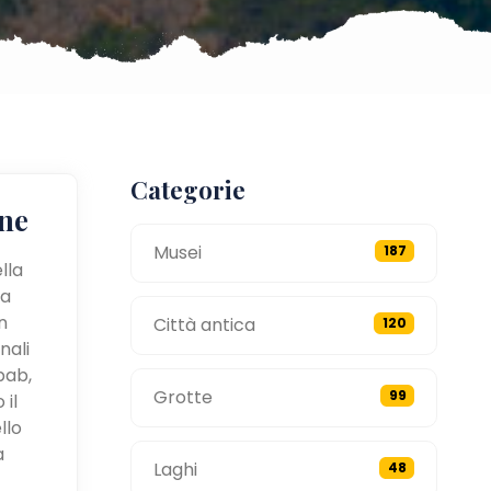
Categorie
ne
Musei
187
lla
 a
n
Città antica
120
nali
bab,
Grotte
99
 il
llo
a
Laghi
48