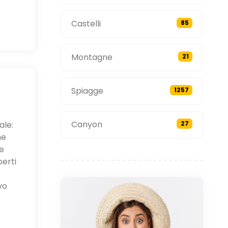
Castelli
85
Montagne
21
Spiagge
1257
Canyon
ale:
27
ne
e
perti
vo