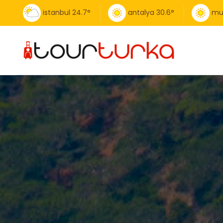
istanbul
24.7
°
antalya
30.6
°
mu