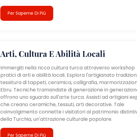
Per Saperne Di Più
Arti, Cultura E Abilità Locali
Immergiti nella ricca cultura turca attraverso workshop
pratici di arti e abilità locali. Esplora l'artigianato tradizion
tessitura di tappeti, ceramica, calligrafia, marmorizzazio
Ebru. Tecniche tramandate di generazione in generazion
offrono uno sguardo sull'arte turca. Assisti ad artigiani es
che creano ceramiche, tessuti, arti decorative. Tale
coinvolgimento connette i visitatori al patrimonio distinti
della Turchia, un'attrazione culturale popolare.
Per Saperne Di Più