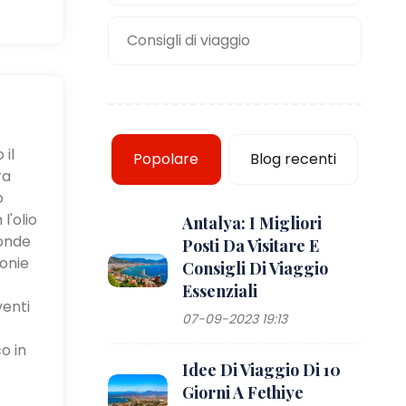
Consigli di viaggio
 il
Popolare
Blog recenti
ra
o
l'olio
Antalya: I Migliori
fonde
Posti Da Visitare E
monie
Consigli Di Viaggio
Essenziali
venti
07-09-2023 19:13
o in
Idee Di Viaggio Di 10
Giorni A Fethiye