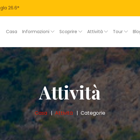
gla
26.6
°
Casa
Informazioni
Scoprire
Attività
Tour
Bl
Attività
Casa
Attività
Categorie