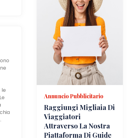
ssono
one
 le
Annuncio Pubblicitario
Le
a
Raggiungi Migliaia Di
rchia
Viaggiatori
.
Attraverso La Nostra
Piattaforma Di Guide