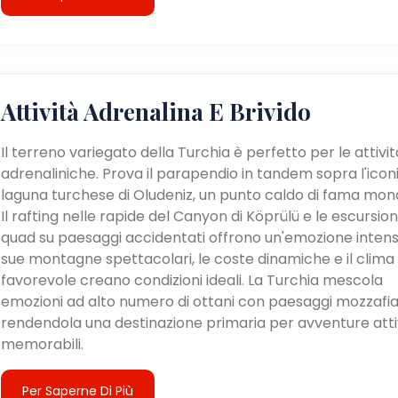
Attività Adrenalina E Brivido
Il terreno variegato della Turchia è perfetto per le attivit
adrenaliniche. Prova il parapendio in tandem sopra l'icon
laguna turchese di Oludeniz, un punto caldo di fama mond
Il rafting nelle rapide del Canyon di Köprülü e le escursioni
quad su paesaggi accidentati offrono un'emozione intens
sue montagne spettacolari, le coste dinamiche e il clima
favorevole creano condizioni ideali. La Turchia mescola
emozioni ad alto numero di ottani con paesaggi mozzafia
rendendola una destinazione primaria per avventure atti
memorabili.
Per Saperne Di Più