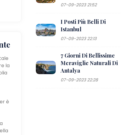
07-09-2023 21:52
I Posti Più Belli Di
Istanbul
07-09-2023 22:13
nte
7 Giorni Di Bellissime
tale
Meraviglie Naturali Di
re la
Antalya
olia
07-09-2023 22:28
er è
ca
ella