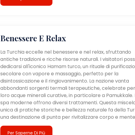
Benessere E Relax
La Turchia eccelle nel benessere e nel relax, sfruttando
antiche tradizioni e ricche risorse naturali. I visitatori po
dedicarsi all'iconico Hamam turco, un rituale di purificazi
secolare con vapore e massaggio, perfetto per la
disintossicazione e il ringiovanimento. La nazione vanta
abbondanti sorgenti termali terapeutiche, celebrate per
loro acque minerali curative, in particolare a Pamukkale. 
spa moderne offrono diversi trattamenti. Questa miscel
unica di pratiche storiche e bellezza naturale fa della Tu
una destinazione di punta per rivitalizzare corpo e mente
Per Saperne Di Più