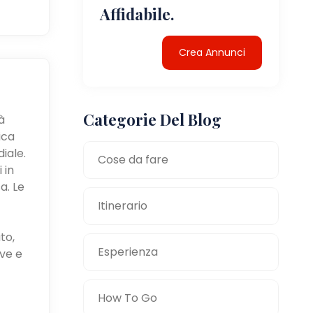
Affidabile.
Crea Annunci
Categorie Del Blog
à
ica
iale.
Cose da fare
 in
a. Le
Itinerario
to,
Esperienza
ve e
How To Go